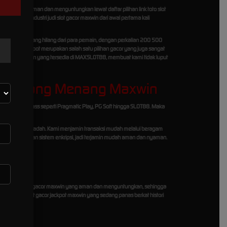
 gacor yang aman dan menguntungkan lewat daftar pilihan link toto slot
endominasi industri judi slot gacor maxwin dari awal pertama kali
ngisi bagian yang hilang dari para pemain, dengan perkalian 200 500
 gacor. Slot jackpot merupakan salah satu pilihan gacor yang juga sangat
ragam permainan yang tersedia di MAXSLOT88, membuat kami tidak luput
r Gampang Menang Maxwin
artner kelas atass seperti Pragmatic Play, PG Soft hingga SLOT88. Maka
 dalam satu wadah. Kami menjamin transaksi mudah melalui beragam
erlindungi dengan sistem enkripsi, jadi terjamin mudah aman dan nyaman.
aman bermain slot gacor maxwin yang aman dan menguntungkan, sehingga
apa game slot gacor jackpot maxwin yang sedang panas berkat histori