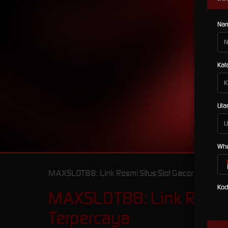
Sweet Bonanza 1000
n****0
Na
IDR
32,528,000.00
Sweet Bonanza 1000
pa****5
IDR
29,800,000.00
Kat
Gates of Olympus 1000
pe****a
IDR
17,637,900.00
Ula
Gates of Gatot Kaca Super
Scatter
mil****7
IDR
16,350,000.00
Wha
Gates of Olympus Super
Scatter
MAXSLOT88: Link Resmi Situs Slot Gacor Hari Ini 
kanc****8
Kod
IDR
14,503,000.00
MAXSLOT88: Link Resmi S
Mahjong Wins 3 – Black
Scatter
Terpercaya