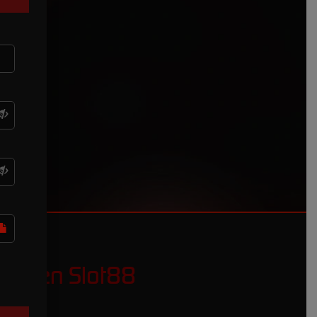
Pindai kode
untuk Und
Android A
n Agen Slot88