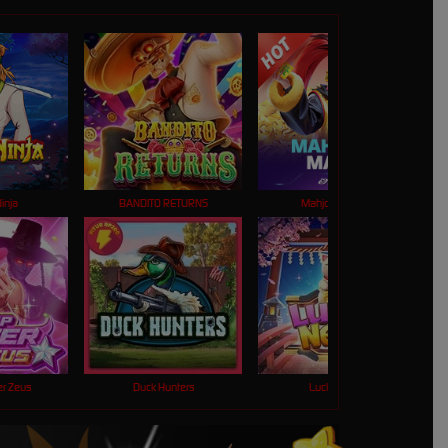
inja
BANDITO RETURNS
Mahjong Magic
r Zeus
Duck Hunters
Lucky Neko