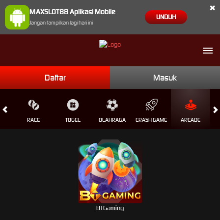
×
MAXSLOT88 Aplikasi Mobile
UNDUH
Jangan tampilkan lagi hari ini
Daftar
Masuk
SINO
RACE
TOGEL
OLAHRAGA
CRASH GAME
ARCADE
BTGaming