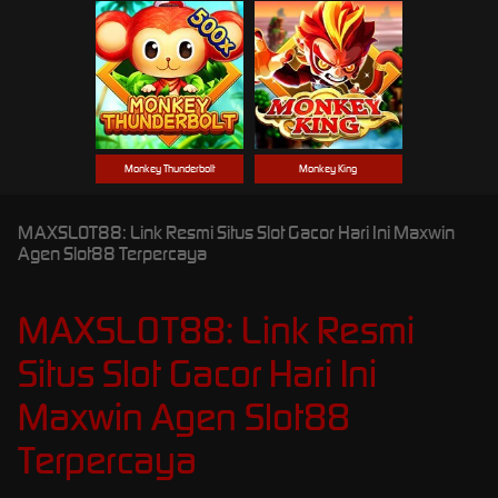
Monkey Thunderbolt
Monkey King
MAXSLOT88: Link Resmi Situs Slot Gacor Hari Ini Maxwin
Agen Slot88 Terpercaya
MAXSLOT88: Link Resmi
Situs Slot Gacor Hari Ini
Maxwin Agen Slot88
Terpercaya