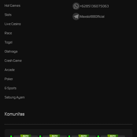
Hot Games
+6285136075063
Slots
Maxslot88Official
Live Casino
Race
Togel
Olahraga
Crash Game
Arcade
Poker
E-Sports
Sabung Ayam
Komunitas