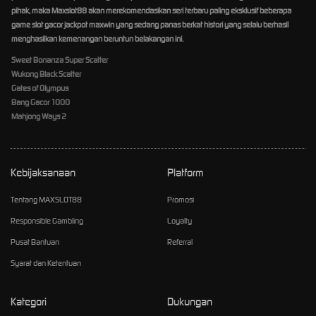
pihak, maka Maxslot88 akan merekomendasikan seri terbaru paling eksklusif beberapa
game slot gacor jackpot maxwin yang sedang panas berkat histori yang selalu berhasil
menghasilkan kemenangan beruntun belakangan ini.
Sweet Bonanza Super Scatter
Wukong Black Scatter
Gates of Olympus
Bang Gacor 1000
Mahjong Ways 2
Kebijaksanaan
Platform
Tentang MAXSLOT88
Promosi
Responsible Gambling
Loyalty
Pusat Bantuan
Referral
Syarat dan Ketentuan
Kategori
Dukungan