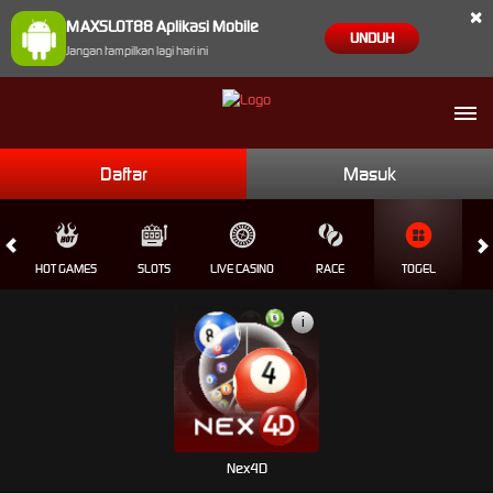
×
MAXSLOT88 Aplikasi Mobile
UNDUH
Jangan tampilkan lagi hari ini
Daftar
Masuk
HOT GAMES
SLOTS
LIVE CASINO
RACE
TOGEL
OL
i
Nex4D