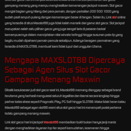
gampang menang yang mampu menghasilkan kemenangan jackpot maxwin. Slot gacor
mengisi bagian yang hilang dari para pemain, dengan perkalian 200 500 1000 yang
sudah pasti ampuh pulang dengan kemenangan besar di tangan. Selain itu, Link
slot
online
yang tersedia di situs Maxslot88 juga tidak kalah menarik dari game slot gacor. Slot jackpot
merupakan salah satu pilihan gacor yang juga sangat laris di pasaran berkat
kemampuannya dalam menciptakan nilai winrate tertinggi hingga susunan pola rtp yang
begitu mudah dipahami pemain pemula sekalipun. Adanya beragam permainan yang
tersedia di MAXSLOT88, membuat kami tidak luput dari unggulan Utama.
Mengapa MAXSLOT88 Dipercaya
Sebagai Agen Situs Slot Gacor
Gampang Menang Maxwin
Dibalik kesuksesan judi slot gacor saat ini, Maxslot88 memang dianggap sebagai brand
terutama yang berhasil menguasai seluruh legalitas dan lisensi secara lengkap hingga
partner kelas atass seperti Pragmatic Play, PG Soft hingga SLOT88. Maka tidak heran kalau
Maxslot88 sebagai agen slot88 resmi situs slot gacor hari ini menempati posisi pertama
terlalu gampang menang maxwin.
Link slot gacor hari ini jackpot
Maxslot88
memberikan bukti bukan hanya janji manis
dengan menghadirkan layanan top tier seperti kemudahan, keamanan hingga