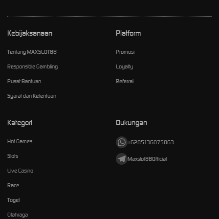
Kebijaksanaan
Platform
Tentang MAXSLOT88
Promosi
Responsible Gambling
Loyalty
Pusat Bantuan
Referral
Syarat dan Ketentuan
Kategori
Dukungan
Hot Games
+6285136075063
Slots
Maxslot88Official
Live Casino
Race
Togel
Olahraga