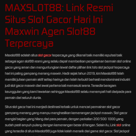
MAXSLOT88: Link Resmi
Situs Slot Gacor Hari Ini
Maxwin Agen Slot88
Terpercaya
Maxslot88 adalah situs
slot gacor
terpercaya yang dikenal baik memiliki reputasi baik
sebagai agen slot88 resmi yang selalu dapat memberikan pengalaman bermain slot online
gacor yang aman dan menguntungkan lewat daftar pilihan link toto slot jackpot terpercaya
hari ini paling gampang menang maxwin. Hadir sejak tahun 2019, kini Maxslot88 telah
memiliki jutaan pemain aktif setiap harinya dan telah terbukti berhasil mendominasi industri
judi slot gacor maxwin dari awal pertama kali memasuki arena. Tersedia beragam
keunggulan yang kami tawarkan sehingga Maxslot88 selalu menempati hati daripada para
pemain dari seluruh dunia.
Situs slot gacor hari ini menjadi destinasi terbaik untuk mencari permainan slot gacor
gampang menang yang mampu menghasilkan kemenangan jackpot maxwin. Slot gacor
mengisi bagian yang hilang dari para pemain, dengan perkalian 200 500 1000 yang
sudah pasti ampuh pulang dengan kemenangan besar di tangan. Selain itu, Link
slot
online
yang tersedia di situs Maxslot88 juga tidak kalah menarik dari game slot gacor. Slot jackpot