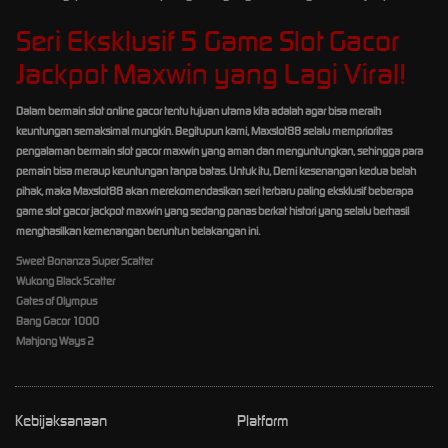
Seri Eksklusif 5 Game Slot Gacor
Jackpot Maxwin yang Lagi Viral!
Dalam bermain slot online gacor tentu tujuan utama kita adalah agar bisa meraih
keuntungan semaksimal mungkin. Begitupun kami, Maxslot88 selalu memprioritas
pengalaman bermain slot gacor maxwin yang aman dan menguntungkan, sehingga para
pemain bisa meraup keuntungan tanpa batas. Untuk itu, Demi kesenangan kedua belah
pihak, maka Maxslot88 akan merekomendasikan seri terbaru paling eksklusif beberapa
game slot gacor jackpot maxwin yang sedang panas berkat histori yang selalu berhasil
menghasilkan kemenangan beruntun belakangan ini.
Sweet Bonanza Super Scatter
Wukong Black Scatter
Gates of Olympus
Bang Gacor 1000
Mahjong Ways 2
Kebijaksanaan
Platform