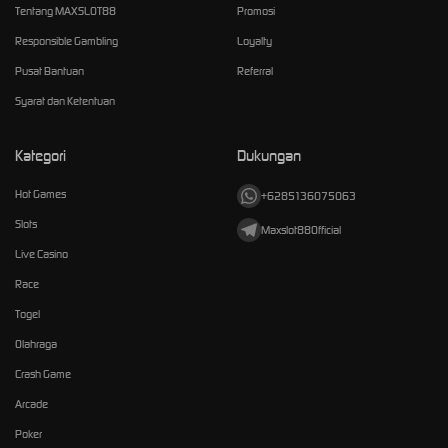
Tentang MAXSLOT88
Promosi
Responsible Gambling
Loyalty
Pusat Bantuan
Referral
Syarat dan Ketentuan
Kategori
Dukungan
Hot Games
+6285136075063
Slots
Maxslot88Official
Live Casino
Race
Togel
Olahraga
Crash Game
Arcade
Poker