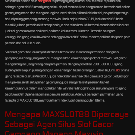
Maxslot88 adalah situs
slot gacor
terpercaya yang dikenal baik memiliki reputasi baik
sebagai agen slot88 resmi yang selalu dapat memberikan pengalaman bermain slot online
gacor yang aman dan menguntungkan lewat daftar pilihan link toto slot jackpot terpercaya
hari ini paling gampang menang maxwin. Hadir sejak tahun 2019, kini Maxslot88 telah
memiliki jutaan pemain aktif setiap harinya dan telah terbukti berhasil mendominasi industri
judi slot gacor maxwin dari awal pertama kali memasuki arena. Tersedia beragam
keunggulan yang kami tawarkan sehingga Maxslot88 selalu menempati hati daripada para
pemain dari seluruh dunia.
Situs slot gacor hari ini menjadi destinasi terbaik untuk mencari permainan slot gacor
gampang menang yang mampu menghasilkan kemenangan jackpot maxwin. Slot gacor
mengisi bagian yang hilang dari para pemain, dengan perkalian 200 500 1000 yang
sudah pasti ampuh pulang dengan kemenangan besar di tangan. Selain itu, Link
slot
online
yang tersedia di situs Maxslot88 juga tidak kalah menarik dari game slot gacor. Slot jackpot
merupakan salah satu pilihan gacor yang juga sangat laris di pasaran berkat
kemampuannya dalam menciptakan nilai winrate tertinggi hingga susunan pola rtp yang
begitu mudah dipahami pemain pemula sekalipun. Adanya beragam permainan yang
tersedia di MAXSLOT88, membuat kami tidak luput dari unggulan Utama.
Mengapa MAXSLOT88 Dipercaya
Sebagai Agen Situs Slot Gacor
Gampang Menang Maxwin