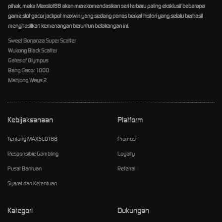
pihak, maka Maxslot88 akan merekomendasikan seri terbaru paling eksklusif beberapa
game slot gacor jackpot maxwin yang sedang panas berkat histori yang selalu berhasil
menghasilkan kemenangan beruntun belakangan ini.
Sweet Bonanza Super Scatter
Wukong Black Scatter
Gates of Olympus
Bang Gacor 1000
Mahjong Ways 2
Kebijaksanaan
Platform
Tentang MAXSLOT88
Promosi
Responsible Gambling
Loyalty
Pusat Bantuan
Referral
Syarat dan Ketentuan
Kategori
Dukungan