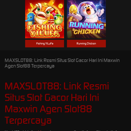
Fishing YiLuFa
Running Chicken
MAXSLOT88: Link Resmi Situs Slot Gacor Hari Ini Maxwin
Agen Slot88 Terpercaya
MAXSLOT88: Link Resmi
Situs Slot Gacor Hari Ini
Maxwin Agen Slot88
Terpercaya