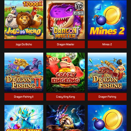
Jogo Do Bicho
Dragon Master
Mines 2
Dragon Fishing II
Crazy King Kong
Dragon Fishing