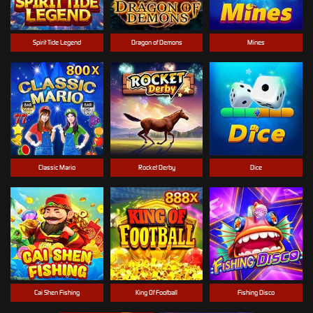
Spirit Tide Legend
Dragon of Demons
Mines
Classic Mario
Rocket Derby
Dice
Cai Shen Fishing
King Of Football
Fishing Disco