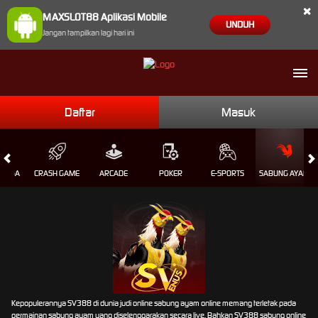
×
MAXSLOT88 Aplikasi Mobile
UNDUH
Jangan tampilkan lagi hari ini
Daftar
Masuk
RAGA
CRASH GAME
ARCADE
POKER
E-SPORTS
SABUNG AYAM
Kepopulerannya SV388 di dunia judi online sabung ayam online memang terletak pada
permainan sabung ayam yang diselenggarakan secara live. Bahkan SV388 sabung online