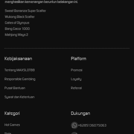
menghasilkan kemenangan beruntun belakangan ini.
Sweet Bonanza Super Scatter
Wukong Black Scatter
Gates of Olympus
Bang Gacor 1000
Mahjong Ways 2
Kebijaksanaan
Platform
Tentang MAXSLOT88
Promosi
Responsible Gambling
Loyalty
Pusat Bantuan
Referral
Syarat dan Ketentuan
Kategori
Dukungan
Hot Games
+6285136075063
Slots