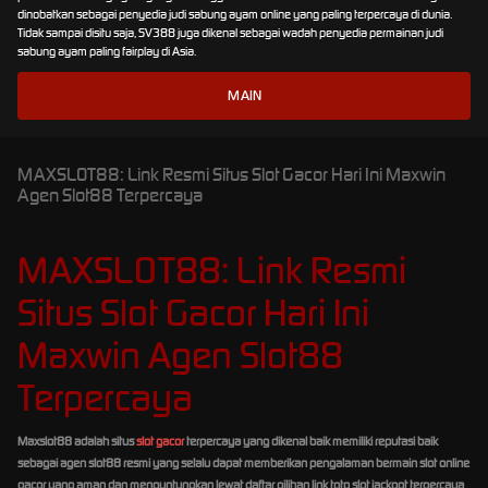
dinobatkan sebagai penyedia judi sabung ayam online yang paling terpercaya di dunia.
Tidak sampai disitu saja, SV388 juga dikenal sebagai wadah penyedia permainan judi
sabung ayam paling fairplay di Asia.
MAIN
MAXSLOT88: Link Resmi Situs Slot Gacor Hari Ini Maxwin
Agen Slot88 Terpercaya
MAXSLOT88: Link Resmi
Situs Slot Gacor Hari Ini
Maxwin Agen Slot88
Terpercaya
Maxslot88 adalah situs
slot gacor
terpercaya yang dikenal baik memiliki reputasi baik
sebagai agen slot88 resmi yang selalu dapat memberikan pengalaman bermain slot online
gacor yang aman dan menguntungkan lewat daftar pilihan link toto slot jackpot terpercaya