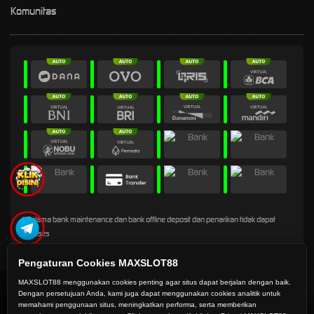
Komunitas
* Selama bank maintenance dan bank offline deposit dan penarikan tidak dapat
diproses
Pengaturan Cookies MAXSLOT88
MAXSLOT88 menggunakan cookies penting agar situs dapat berjalan dengan baik.
Dengan persetujuan Anda, kami juga dapat menggunakan cookies analitik untuk
©2026 MAXSLOT88 menawarkan berbagai macam provider pilihan terbaik dan didukung
memahami penggunaan situs, meningkatkan performa, serta memberikan
oleh Layanan Pelanggan profesional 24/7 yang siap melayani Anda.