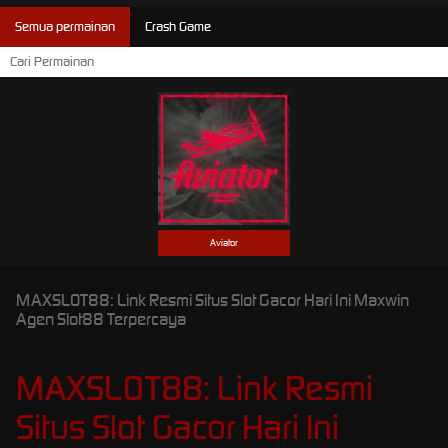
Semua permainan
Crash Game
Aviator
MAXSLOT88: Link Resmi Situs Slot Gacor Hari Ini Maxwin
Agen Slot88 Terpercaya
MAXSLOT88: Link Resmi
Situs Slot Gacor Hari Ini