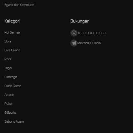
Syarat dan Ketentuan
Kategori
Dukungan
Hot Games
+6285136075063
Slots
Maxslot88Official
Live Casino
Race
Togel
Olahraga
Crash Game
Arcade
Poker
E-Sports
Sabung Ayam