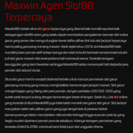
Maxwin Agen Slot88
Terpercaya
Maxslot88 adalah situs
slot gacor
terpercaya yang dikenal baik memiliki reputasi baik
sebagai agen slot88 resmi yang selalu dapat memberikan pengalaman bermain slot online
gacor yang aman dan menguntungkan lewat daftar pilihan link toto slot jackpot terpercaya
hari ini paling gampang menang maxwin. Hadir sejak tahun 2019, kini Maxslot88 telah
memiliki jutaan pemain aktif setiap harinya dan telah terbukti berhasil mendominasi industri
judi slot gacor maxwin dari awal pertama kali memasuki arena. Tersedia beragam
keunggulan yang kami tawarkan sehingga Maxslot88 selalu menempati hati daripada para
pemain dari seluruh dunia.
Situs slot gacor hari ini menjadi destinasi terbaik untuk mencari permainan slot gacor
gampang menang yang mampu menghasilkan kemenangan jackpot maxwin. Slot gacor
mengisi bagian yang hilang dari para pemain, dengan perkalian 200 500 1000 yang
sudah pasti ampuh pulang dengan kemenangan besar di tangan. Selain itu, Link
slot
online
yang tersedia di situs Maxslot88 juga tidak kalah menarik dari game slot gacor. Slot jackpot
merupakan salah satu pilihan gacor yang juga sangat laris di pasaran berkat
kemampuannya dalam menciptakan nilai winrate tertinggi hingga susunan pola rtp yang
begitu mudah dipahami pemain pemula sekalipun. Adanya beragam permainan yang
tersedia di MAXSLOT88, membuat kami tidak luput dari unggulan Utama.