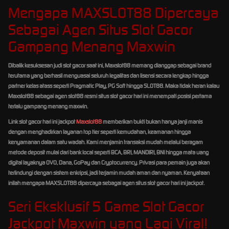
Mengapa MAXSLOT88 Dipercaya
Sebagai Agen Situs Slot Gacor
Gampang Menang Maxwin
Dibalik kesuksesan judi slot gacor saat ini, Maxslot88 memang dianggap sebagai brand
terutama yang berhasil menguasai seluruh legalitas dan lisensi secara lengkap hingga
partner kelas atass seperti Pragmatic Play, PG Soft hingga SLOT88. Maka tidak heran kalau
Maxslot88 sebagai agen slot88 resmi situs slot gacor hari ini menempati posisi pertama
terlalu gampang menang maxwin.
Link slot gacor hari ini jackpot
Maxslot88
memberikan bukti bukan hanya janji manis
dengan menghadirkan layanan top tier seperti kemudahan, keamanan hingga
kenyamanan dalam satu wadah. Kami menjamin transaksi mudah melalui beragam
metode deposit mulai dari bank local seperti BCA, BRI, MANDIRI, BNI hingga mata uang
digital layaknya OVO, Dana, GoPay dan Cryptocurrency. Privasi para pemain juga akan
terlindungi dengan sistem enkripsi, jadi terjamin mudah aman dan nyaman. Kenyataan
inilah mengapa MAXSLOT88 dipercaya sebagai agen situs slot gacor hari ini jackpot.
Seri Eksklusif 5 Game Slot Gacor
Jackpot Maxwin yang Lagi Viral!