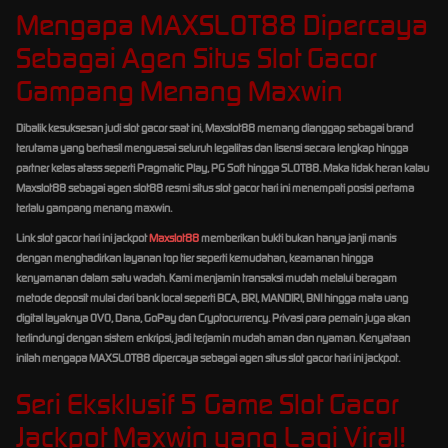
Mengapa MAXSLOT88 Dipercaya
Sebagai Agen Situs Slot Gacor
Gampang Menang Maxwin
Dibalik kesuksesan judi slot gacor saat ini, Maxslot88 memang dianggap sebagai brand
terutama yang berhasil menguasai seluruh legalitas dan lisensi secara lengkap hingga
partner kelas atass seperti Pragmatic Play, PG Soft hingga SLOT88. Maka tidak heran kalau
Maxslot88 sebagai agen slot88 resmi situs slot gacor hari ini menempati posisi pertama
terlalu gampang menang maxwin.
Link slot gacor hari ini jackpot
Maxslot88
memberikan bukti bukan hanya janji manis
dengan menghadirkan layanan top tier seperti kemudahan, keamanan hingga
kenyamanan dalam satu wadah. Kami menjamin transaksi mudah melalui beragam
metode deposit mulai dari bank local seperti BCA, BRI, MANDIRI, BNI hingga mata uang
digital layaknya OVO, Dana, GoPay dan Cryptocurrency. Privasi para pemain juga akan
terlindungi dengan sistem enkripsi, jadi terjamin mudah aman dan nyaman. Kenyataan
inilah mengapa MAXSLOT88 dipercaya sebagai agen situs slot gacor hari ini jackpot.
Seri Eksklusif 5 Game Slot Gacor
Jackpot Maxwin yang Lagi Viral!