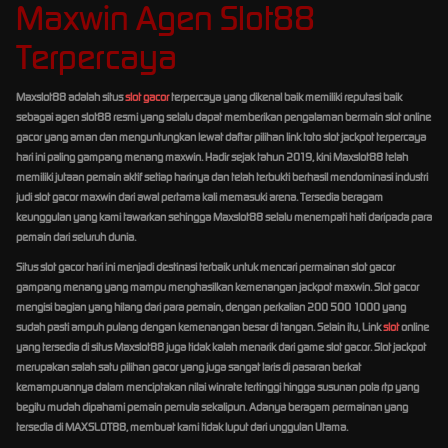
Maxwin Agen Slot88
Terpercaya
Maxslot88 adalah situs
slot gacor
terpercaya yang dikenal baik memiliki reputasi baik
sebagai agen slot88 resmi yang selalu dapat memberikan pengalaman bermain slot online
gacor yang aman dan menguntungkan lewat daftar pilihan link toto slot jackpot terpercaya
hari ini paling gampang menang maxwin. Hadir sejak tahun 2019, kini Maxslot88 telah
memiliki jutaan pemain aktif setiap harinya dan telah terbukti berhasil mendominasi industri
judi slot gacor maxwin dari awal pertama kali memasuki arena. Tersedia beragam
keunggulan yang kami tawarkan sehingga Maxslot88 selalu menempati hati daripada para
pemain dari seluruh dunia.
Situs slot gacor hari ini menjadi destinasi terbaik untuk mencari permainan slot gacor
gampang menang yang mampu menghasilkan kemenangan jackpot maxwin. Slot gacor
mengisi bagian yang hilang dari para pemain, dengan perkalian 200 500 1000 yang
sudah pasti ampuh pulang dengan kemenangan besar di tangan. Selain itu, Link
slot
online
yang tersedia di situs Maxslot88 juga tidak kalah menarik dari game slot gacor. Slot jackpot
merupakan salah satu pilihan gacor yang juga sangat laris di pasaran berkat
kemampuannya dalam menciptakan nilai winrate tertinggi hingga susunan pola rtp yang
begitu mudah dipahami pemain pemula sekalipun. Adanya beragam permainan yang
tersedia di MAXSLOT88, membuat kami tidak luput dari unggulan Utama.