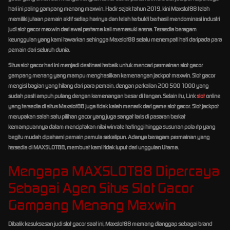
hari ini paling gampang menang maxwin. Hadir sejak tahun 2019, kini Maxslot88 telah
memiliki jutaan pemain aktif setiap harinya dan telah terbukti berhasil mendominasi industri
judi slot gacor maxwin dari awal pertama kali memasuki arena. Tersedia beragam
keunggulan yang kami tawarkan sehingga Maxslot88 selalu menempati hati daripada para
pemain dari seluruh dunia.
Situs slot gacor hari ini menjadi destinasi terbaik untuk mencari permainan slot gacor
gampang menang yang mampu menghasilkan kemenangan jackpot maxwin. Slot gacor
mengisi bagian yang hilang dari para pemain, dengan perkalian 200 500 1000 yang
sudah pasti ampuh pulang dengan kemenangan besar di tangan. Selain itu, Link
slot
online
yang tersedia di situs Maxslot88 juga tidak kalah menarik dari game slot gacor. Slot jackpot
merupakan salah satu pilihan gacor yang juga sangat laris di pasaran berkat
kemampuannya dalam menciptakan nilai winrate tertinggi hingga susunan pola rtp yang
begitu mudah dipahami pemain pemula sekalipun. Adanya beragam permainan yang
tersedia di MAXSLOT88, membuat kami tidak luput dari unggulan Utama.
Mengapa MAXSLOT88 Dipercaya
Sebagai Agen Situs Slot Gacor
Gampang Menang Maxwin
Dibalik kesuksesan judi slot gacor saat ini, Maxslot88 memang dianggap sebagai brand