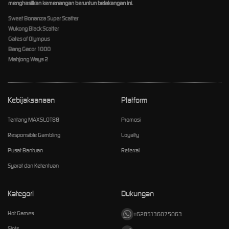
menghasilkan kemenangan beruntun belakangan ini.
Sweet Bonanza Super Scatter
Wukong Black Scatter
Gates of Olympus
Bang Gacor 1000
Mahjong Ways 2
Kebijaksanaan
Platform
Tentang MAXSLOT88
Promosi
Responsible Gambling
Loyalty
Pusat Bantuan
Referral
Syarat dan Ketentuan
Kategori
Dukungan
Hot Games
+6285136075063
Slots