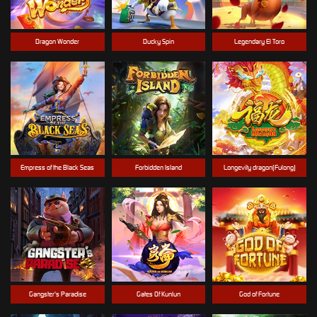
Dragon Wonder
Ducky Spin
Legendary El Toro
Empress of the Black Seas
Forbidden Island
Longevity dragon(Fulong)
Gangster's Paradise
Gates Of Kunlun
God of Fortune