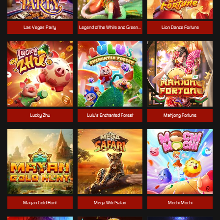
Las Vegas Party
Legend of the White and Green Snake
Lion Dance Fortune
Lucky Zhu
Lulu's Enchanted Forest
Mahjong Fortune
Mayan Gold Hunt
Mega Wild Safari
Mochi Mochi