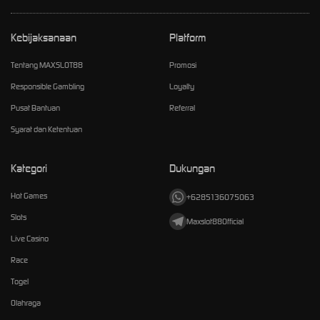
Kebijaksanaan
Platform
Tentang MAXSLOT88
Promosi
Responsible Gambling
Loyalty
Pusat Bantuan
Referral
Syarat dan Ketentuan
Kategori
Dukungan
Hot Games
+6285136075063
Slots
Maxslot88Official
Live Casino
Race
Togel
Olahraga