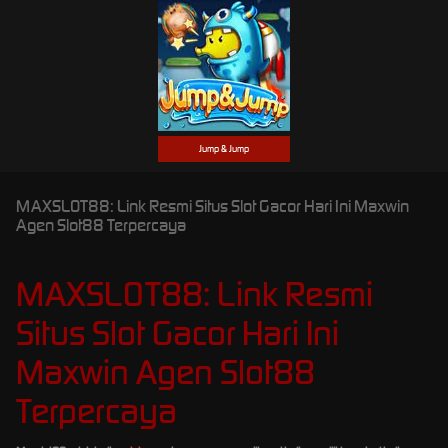
Jump & Jump
MAXSLOT88: Link Resmi Situs Slot Gacor Hari Ini Maxwin
Agen Slot88 Terpercaya
MAXSLOT88: Link Resmi
Situs Slot Gacor Hari Ini
Maxwin Agen Slot88
Terpercaya