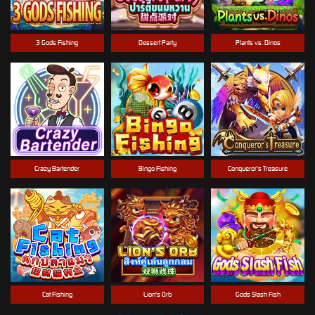
3 Gods Fishing
Dessert Party
Plants vs. Dinos
Crazy Bartender
Bingo Fishing
Conqueror's Treasure
Cat Fishing
Lion's Orb
Gods Slash Fish