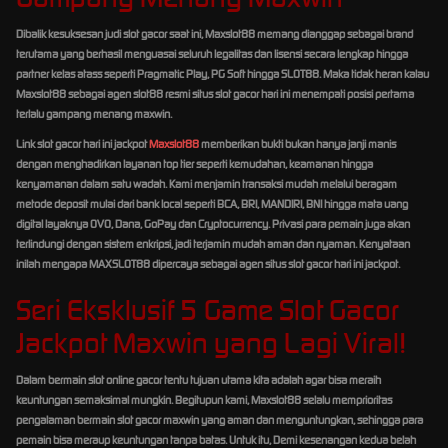
Dibalik kesuksesan judi slot gacor saat ini, Maxslot88 memang dianggap sebagai brand
terutama yang berhasil menguasai seluruh legalitas dan lisensi secara lengkap hingga
partner kelas atass seperti Pragmatic Play, PG Soft hingga SLOT88. Maka tidak heran kalau
Maxslot88 sebagai agen slot88 resmi situs slot gacor hari ini menempati posisi pertama
terlalu gampang menang maxwin.
Link slot gacor hari ini jackpot
Maxslot88
memberikan bukti bukan hanya janji manis
dengan menghadirkan layanan top tier seperti kemudahan, keamanan hingga
kenyamanan dalam satu wadah. Kami menjamin transaksi mudah melalui beragam
metode deposit mulai dari bank local seperti BCA, BRI, MANDIRI, BNI hingga mata uang
digital layaknya OVO, Dana, GoPay dan Cryptocurrency. Privasi para pemain juga akan
terlindungi dengan sistem enkripsi, jadi terjamin mudah aman dan nyaman. Kenyataan
inilah mengapa MAXSLOT88 dipercaya sebagai agen situs slot gacor hari ini jackpot.
Seri Eksklusif 5 Game Slot Gacor
Jackpot Maxwin yang Lagi Viral!
Dalam bermain slot online gacor tentu tujuan utama kita adalah agar bisa meraih
keuntungan semaksimal mungkin. Begitupun kami, Maxslot88 selalu memprioritas
pengalaman bermain slot gacor maxwin yang aman dan menguntungkan, sehingga para
pemain bisa meraup keuntungan tanpa batas. Untuk itu, Demi kesenangan kedua belah