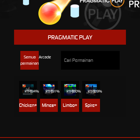
PRAGMATIC PLAY
Semua
Arcade
permainan
RTP
94%
RTP
91%
RTP
80%
RTP
89%
Chicken+
Mines+
Limbo+
Spire+