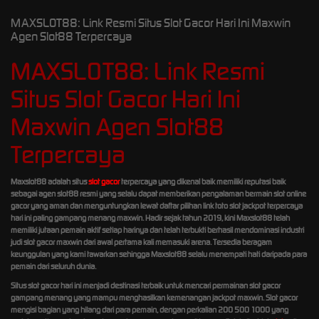
MAXSLOT88: Link Resmi Situs Slot Gacor Hari Ini Maxwin
Agen Slot88 Terpercaya
MAXSLOT88: Link Resmi
Situs Slot Gacor Hari Ini
Maxwin Agen Slot88
Terpercaya
Maxslot88 adalah situs
slot gacor
terpercaya yang dikenal baik memiliki reputasi baik
sebagai agen slot88 resmi yang selalu dapat memberikan pengalaman bermain slot online
gacor yang aman dan menguntungkan lewat daftar pilihan link toto slot jackpot terpercaya
hari ini paling gampang menang maxwin. Hadir sejak tahun 2019, kini Maxslot88 telah
memiliki jutaan pemain aktif setiap harinya dan telah terbukti berhasil mendominasi industri
judi slot gacor maxwin dari awal pertama kali memasuki arena. Tersedia beragam
keunggulan yang kami tawarkan sehingga Maxslot88 selalu menempati hati daripada para
pemain dari seluruh dunia.
Situs slot gacor hari ini menjadi destinasi terbaik untuk mencari permainan slot gacor
gampang menang yang mampu menghasilkan kemenangan jackpot maxwin. Slot gacor
mengisi bagian yang hilang dari para pemain, dengan perkalian 200 500 1000 yang