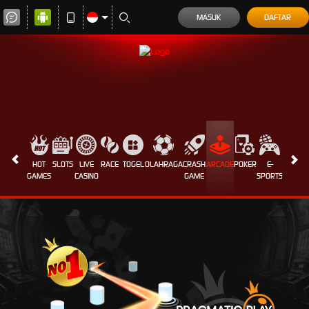
MASUK
DAFTAR
HOT
SLOTS
LIVE
RACE
TOGEL
OLAHRAGA
CRASH
ARCADE
POKER
E-
SABUN
GAMES
CASINO
GAME
SPORTS
AYAM