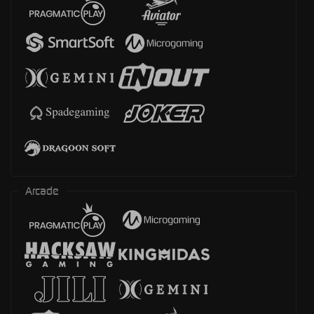
Arcade