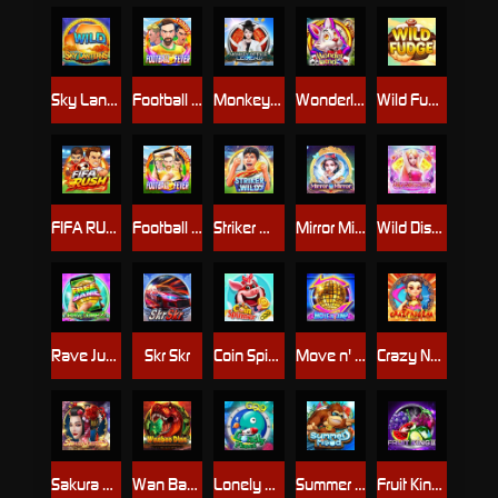
Sky Lantern
Football Fever M
Monkey Office Legend
Wonderland
Wild Fudge
FIFA RUSH
Football Fever
Striker WILD
Mirror Mirror
Wild Disco Night
Rave Jump 2 M
Skr Skr
Coin Spinner
Move n' Jump
Crazy Nuozha
Sakura Legend
Wan Bao Dino
Lonely Planet
Summer Mood
Fruit King II