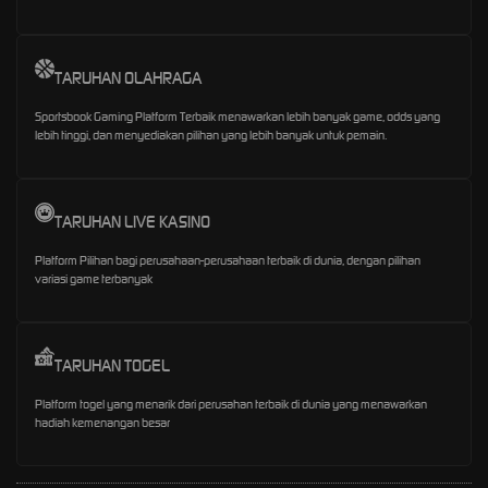
TARUHAN OLAHRAGA
Sportsbook Gaming Platform Terbaik menawarkan lebih banyak game, odds yang
lebih tinggi, dan menyediakan pilihan yang lebih banyak untuk pemain.
TARUHAN LIVE KASINO
Platform Pilihan bagi perusahaan-perusahaan terbaik di dunia, dengan pilihan
variasi game terbanyak
TARUHAN TOGEL
Platform togel yang menarik dari perusahan terbaik di dunia yang menawarkan
hadiah kemenangan besar