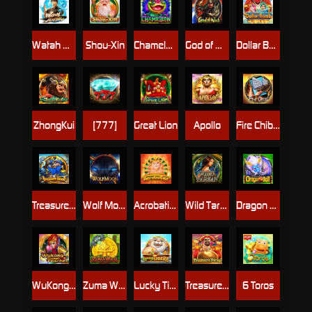
Watah Master
Shou-Xin
Chameleon
God of War
Dollar Bomb
ZhongKui
[777]
Great Lion
Apollo
Fire Chibi M
Treasure Island
Wolf Moon
Acrobatics
Wild Tarzan
Dragon Ball
WuKong&Peaches
Zuma Wild
Lucky Tigers
Treasure Pirate
6 Toros