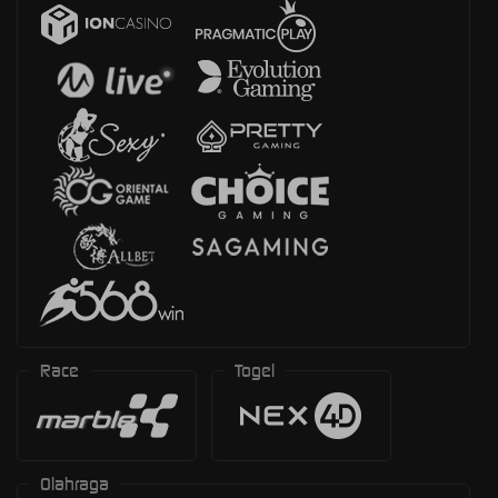
Race
Togel
Olahraga