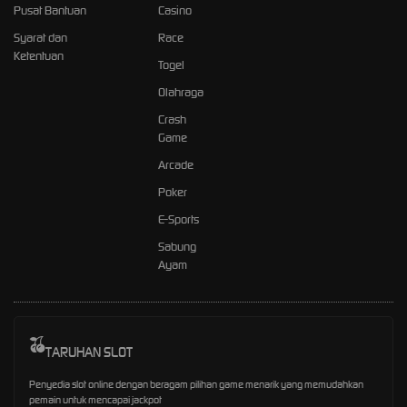
Pusat Bantuan
Casino
Syarat dan
Race
Ketentuan
Togel
Olahraga
Crash
Game
Arcade
Poker
E-Sports
Sabung
Ayam
TARUHAN SLOT
Penyedia slot online dengan beragam pilihan game menarik yang memudahkan
pemain untuk mencapai jackpot