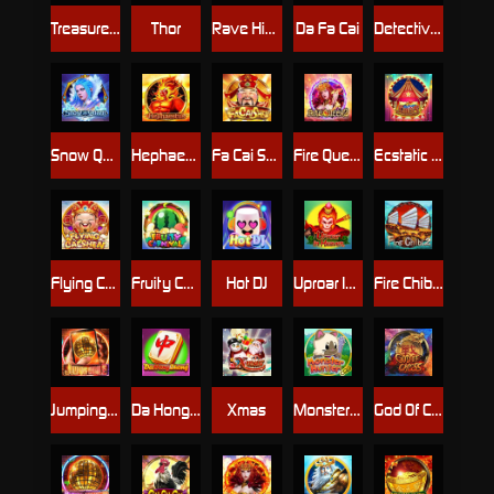
Treasure of Seti
Thor
Rave High
Da Fa Cai
Detective Dee
Snow Queen
Hephaestus
Fa Cai Shen
Fire Queen2
Ecstatic Circus
Flying Cai Shen
Fruity Carnival
Hot DJ
Uproar In Heaven
Fire Chibi 2
Jumping Mobile
Da Hong Zhong
Xmas
Monster Hunter
God Of Chess