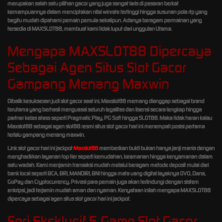
merupakan salah satu pilihan gacor yang juga sangat laris di pasaran berkat
kemampuannya dalam menciptakan nilai winrate tertinggi hingga susunan pola rtp yang
begitu mudah dipahami pemain pemula sekalipun. Adanya beragam permainan yang
tersedia di MAXSLOT88, membuat kami tidak luput dari unggulan Utama.
Mengapa MAXSLOT88 Dipercaya
Sebagai Agen Situs Slot Gacor
Gampang Menang Maxwin
Dibalik kesuksesan judi slot gacor saat ini, Maxslot88 memang dianggap sebagai brand
terutama yang berhasil menguasai seluruh legalitas dan lisensi secara lengkap hingga
partner kelas atass seperti Pragmatic Play, PG Soft hingga SLOT88. Maka tidak heran kalau
Maxslot88 sebagai agen slot88 resmi situs slot gacor hari ini menempati posisi pertama
terlalu gampang menang maxwin.
Link slot gacor hari ini jackpot
Maxslot88
memberikan bukti bukan hanya janji manis dengan
menghadirkan layanan top tier seperti kemudahan, keamanan hingga kenyamanan dalam
satu wadah. Kami menjamin transaksi mudah melalui beragam metode deposit mulai dari
bank local seperti BCA, BRI, MANDIRI, BNI hingga mata uang digital layaknya OVO, Dana,
GoPay dan Cryptocurrency. Privasi para pemain juga akan terlindungi dengan sistem
enkripsi, jadi terjamin mudah aman dan nyaman. Kenyataan inilah mengapa MAXSLOT88
dipercaya sebagai agen situs slot gacor hari ini jackpot.
Seri Eksklusif 5 Game Slot Gacor