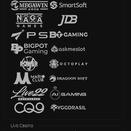
Live Casino