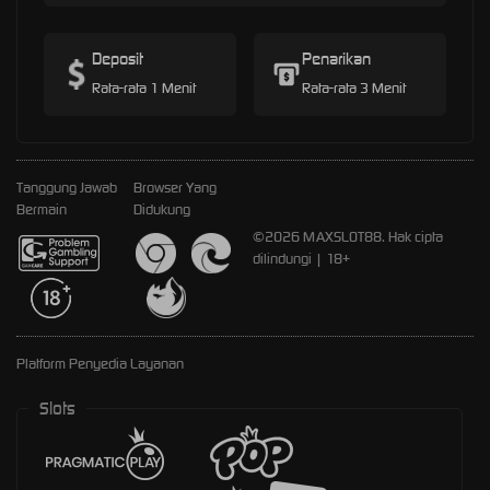
Deposit
Penarikan
Rata-rata 1 Menit
Rata-rata 3 Menit
Tanggung Jawab
Browser Yang
Bermain
Didukung
©2026 MAXSLOT88. Hak cipta
dilindungi | 18+
Platform Penyedia Layanan
Slots