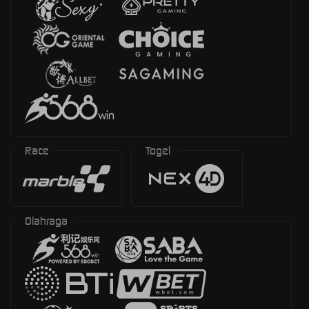
Race
Togel
Olahraga