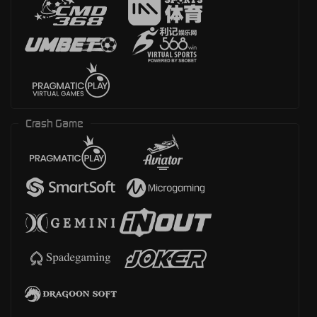
Crash Game