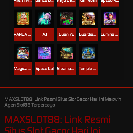
Alien Invasion
Dance Dance Dance
Kaiju Battle
Kart Rush
Speed Runner
PANDA BLESSING
A.I
Guan Yu
Guardian of Gold
Lumina Drift
Magica Owl
Space Cat
Steampunk Heist
Temple of Horus
MAXSLOT88: Link Resmi Situs Slot Gacor Hari Ini Maxwin
Agen Slot88 Terpercaya
MAXSLOT88: Link Resmi
Situs Slot Gacor Hari Ini