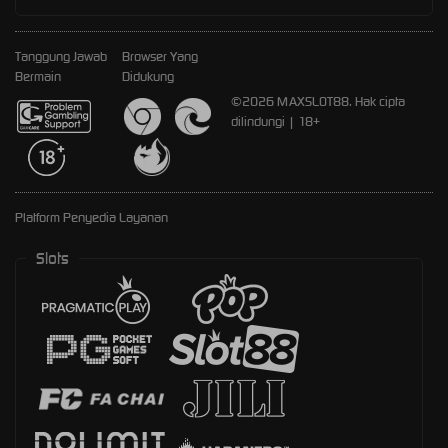
Tanggung Jawab
Browser Yang
Bermain
Didukung
©2026 MAXSLOT88. Hak cipta
dilindungi | 18+
Platform Penyedia Layanan
Slots