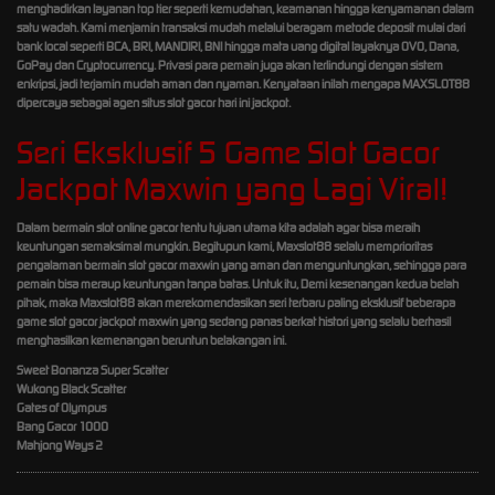
menghadirkan layanan top tier seperti kemudahan, keamanan hingga kenyamanan dalam
satu wadah. Kami menjamin transaksi mudah melalui beragam metode deposit mulai dari
bank local seperti BCA, BRI, MANDIRI, BNI hingga mata uang digital layaknya OVO, Dana,
GoPay dan Cryptocurrency. Privasi para pemain juga akan terlindungi dengan sistem
enkripsi, jadi terjamin mudah aman dan nyaman. Kenyataan inilah mengapa MAXSLOT88
dipercaya sebagai agen situs slot gacor hari ini jackpot.
Seri Eksklusif 5 Game Slot Gacor
Jackpot Maxwin yang Lagi Viral!
Dalam bermain slot online gacor tentu tujuan utama kita adalah agar bisa meraih
keuntungan semaksimal mungkin. Begitupun kami, Maxslot88 selalu memprioritas
pengalaman bermain slot gacor maxwin yang aman dan menguntungkan, sehingga para
pemain bisa meraup keuntungan tanpa batas. Untuk itu, Demi kesenangan kedua belah
pihak, maka Maxslot88 akan merekomendasikan seri terbaru paling eksklusif beberapa
game slot gacor jackpot maxwin yang sedang panas berkat histori yang selalu berhasil
menghasilkan kemenangan beruntun belakangan ini.
Sweet Bonanza Super Scatter
Wukong Black Scatter
Gates of Olympus
Bang Gacor 1000
Mahjong Ways 2