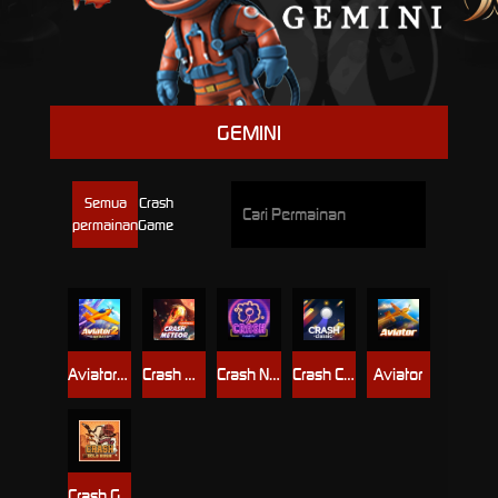
GEMINI
Semua
Crash
permainan
Game
Aviator2-Sky Elite
Crash Meteor
Crash Neon
Crash Classic
Aviator
Crash Gold Rush