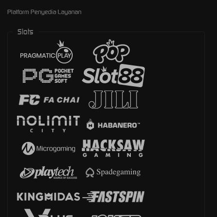
Platform Penyedia Layanan
Slots