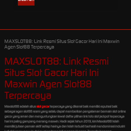
MAXSLOT88: Link Resmi Situs Slot Gacor Hari Ini Maxwin
Agen Slot88 Terpercaya
MAXSLOT88: Link Resmi
Situs Slot Gacor Hari Ini
Maxwin Agen Slot88
Terpercaya
Maxslot88 adalah situs
slot gacor
terpercaya yang dikenal baik memiliki reputasi baik
sebagai agen slot88 resmi yang selalu dapat memberikan pengalaman bermain slot online
gacor yang aman dan menguntungkan lewat daftar pilihan link toto slot jackpot terpercaya
hari ini paling gampang menang maxwin. Hadir sejak tahun 2019, kini Maxslot88 telah
memiliki jutaan pemain aktif setiap harinya dan telah terbukti berhasil mendominasi industri