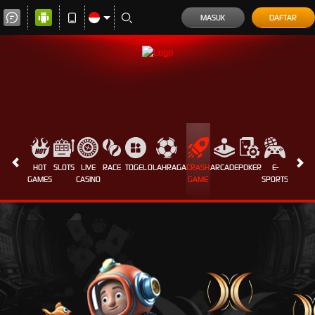
MASUK
DAFTAR
HOT
SLOTS
LIVE
RACE
TOGEL
OLAHRAGA
CRASH
ARCADE
POKER
E-
SABUN
GAMES
CASINO
GAME
SPORTS
AYAM