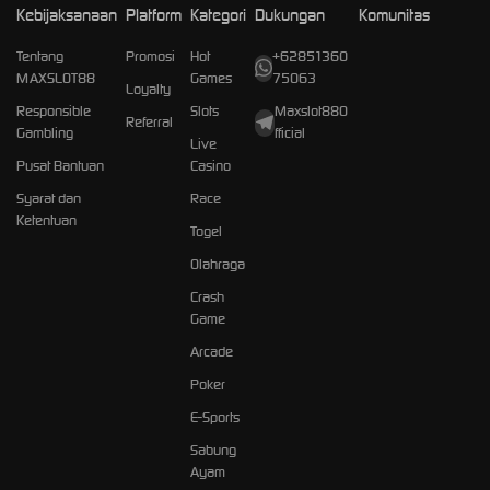
Kebijaksanaan
Platform
Kategori
Dukungan
Komunitas
Tentang
Promosi
Hot
+62851360
MAXSLOT88
Games
75063
Loyalty
Responsible
Slots
Maxslot88O
Referral
Gambling
fficial
Live
Pusat Bantuan
Casino
Syarat dan
Race
Ketentuan
Togel
Olahraga
Crash
Game
Arcade
Poker
E-Sports
Sabung
Ayam