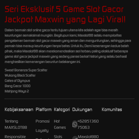
Seri Eksklusif 5 Game Slot Gacor
Jackpot Maxwin yang Lagi Viral!
Dalam bermain slot online gacor tentu tujuan utama kita adalah agar bisa meraih
keuntungan semaksimal mungkin. Begitupun kami, Maxslot88 selalu memprioritas
pengalaman bermain slot gacor maxwin yang aman dan menguntungkan, sehingga para
pemain bisa meraup keuntungan tanpa batas. Untuk itu, Demi kesenangan kedua belah
pihak, maka Maxslot88 akan merekomendasikan seri terbaru paling eksklusif beberapa
game slot gacor jackpot maxwin yang sedang panas berkat histori yang selalu berhasil
menghasilkan kemenangan beruntun belakangan ini.
Sweet Bonanza Super Scatter
Wukong Black Scatter
Gates of Olympus
Bang Gacor 1000
Mahjong Ways 2
Kebijaksanaan
Platform
Kategori
Dukungan
Komunitas
Tentang
Promosi
Hot
+62851360
MAXSLOT88
Games
75063
Loyalty
Responsible
Slots
Maxslot88O