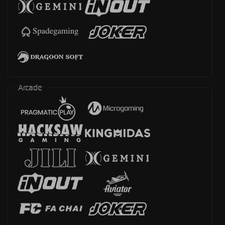
Arcade