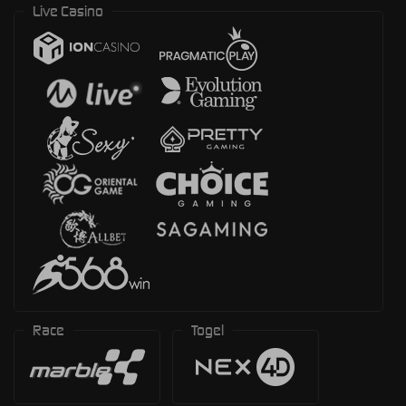
Live Casino
Race
Togel