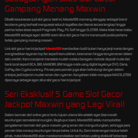
Gampang Menang Maxwin
Dibalik kesuksesan judi slot gacor saat ini, Maxslot88 memang dianggap sebagai brand
terutama yang berhasil menguasai seluruh legalitas dan lisensi secara lengkap hingga
partner kelas atass seperti Pragmatic Play, PG Soft hingga SLOT88. Maka tidak heran kalau
Maxslot88 sebagai agen slot88 resmi situs slot gacor hari ini menempati posisi pertama
terlalu gampang menang maxwin.
Link slot gacor hari ini jackpot
Maxslot88
memberikan bukti bukan hanya janji manis dengan
menghadirkan layanan top tier seperti kemudahan, keamanan hingga kenyamanan dalam
satu wadah. Kami menjamin transaksi mudah melalui beragam metode deposit mulai dari
bank local seperti BCA, BRI, MANDIRI, BNI hingga mata uang digital layaknya OVO, Dana,
GoPay dan Cryptocurrency. Privasi para pemain juga akan terlindungi dengan sistem
enkripsi, jadi terjamin mudah aman dan nyaman. Kenyataan inilah mengapa MAXSLOT88
dipercaya sebagai agen situs slot gacor hari ini jackpot.
Seri Eksklusif 5 Game Slot Gacor
Jackpot Maxwin yang Lagi Viral!
Dalam bermain slot online gacor tentu tujuan utama kita adalah agar bisa meraih
keuntungan semaksimal mungkin. Begitupun kami, Maxslot88 selalu memprioritas
pengalaman bermain slot gacor maxwin yang aman dan menguntungkan, sehingga para
pemain bisa meraup keuntungan tanpa batas. Untuk itu, Demi kesenangan kedua belah
pihak, maka Maxslot88 akan merekomendasikan seri terbaru paling eksklusif beberapa