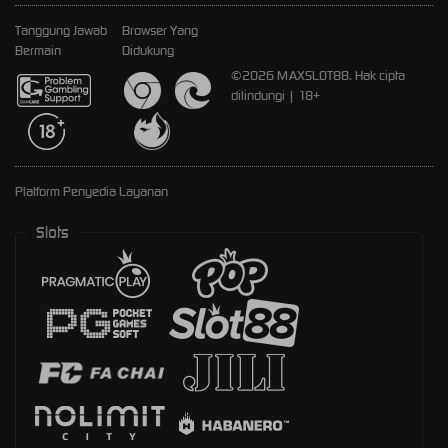
Tanggung Jawab
Browser Yang
Bermain
Didukung
©2026 MAXSLOT88. Hak cipta
dilindungi | 18+
Platform Penyedia Layanan
Slots