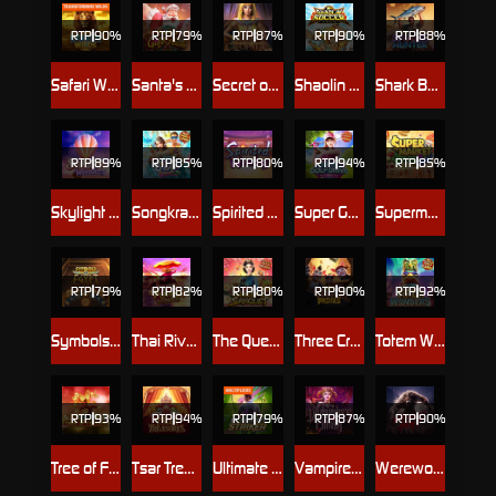
RTP
90%
RTP
79%
RTP
87%
RTP
90%
RTP
88%
Safari Wilds
Santa's Gift Rush
Secret of Cleopatra
Shaolin Soccer
Shark Bounty
RTP
89%
RTP
85%
RTP
80%
RTP
94%
RTP
85%
Skylight Wonders
Songkran Splash
Spirited Wonders
Super Golf Drive
Supermarket Spree
RTP
79%
RTP
82%
RTP
80%
RTP
90%
RTP
92%
Symbols of Egypt
Thai River Wonders
The Queen's Banquet
Three Crazy Piggies
Totem Wonders
RTP
93%
RTP
94%
RTP
79%
RTP
87%
RTP
90%
Tree of Fortune
Tsar Treasures
Ultimate Striker
Vampire's Charm
Werewolf's Hunt