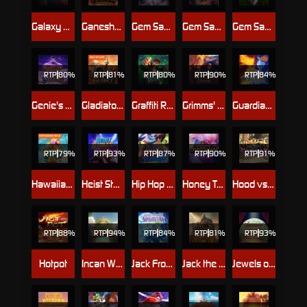
Galaxy Miner
Ganesha Gold
Gem Saviour
Gem Saviour Conquest
Gem Saviour Sword
RTP
80%
RTP
81%
RTP
80%
RTP
90%
RTP
84%
Genie's 3 Wishes
Gladiator's Glory
Graffiti Rush
Grimms' Bounty: Hansel & Gretel
Guardians of Ice and Fire
RTP
79%
RTP
93%
RTP
87%
RTP
90%
RTP
91%
Hawaiian Tiki
Heist Stakes
Hip Hop Panda
Honey Trap of Diao Chan
Hood vs Wolf
RTP
88%
RTP
94%
RTP
84%
RTP
81%
RTP
93%
Hotpot
Incan Wonders
Jack Frost's Winter
Jack the Giant Hunter
Jewels of Prosperity