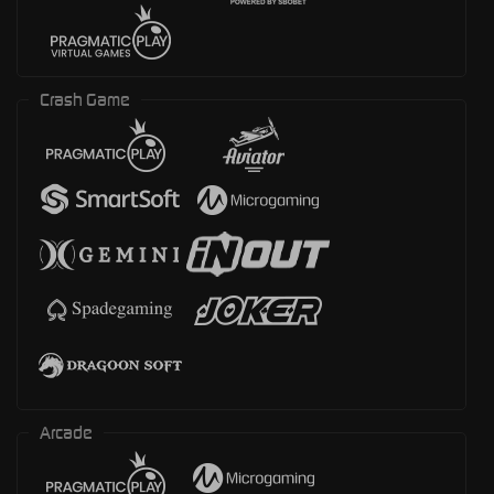
Crash Game
Arcade