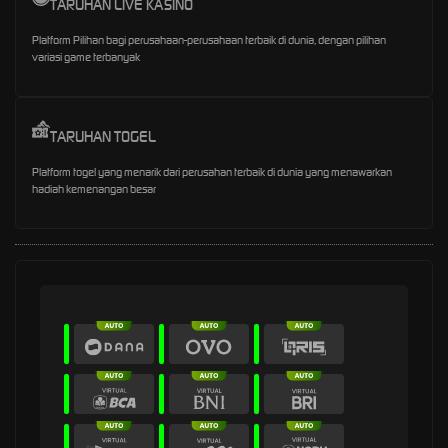
TARUHAN LIVE KASINO
Platform Pilihan bagi perusahaan-perusahaan terbaik di dunia, dengan pilihan
variasi game terbanyak
TARUHAN TOGEL
Platform togel yang menarik dari perusahan terbaik di dunia yang menawarkan
hadiah kemenangan besar