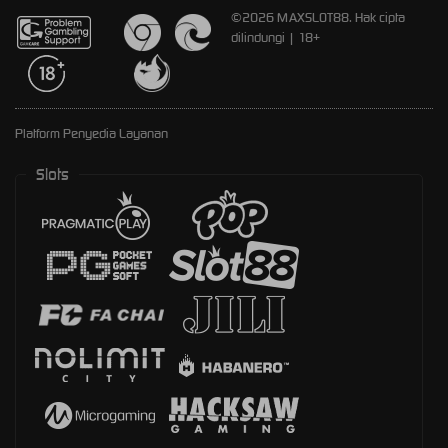
©2026 MAXSLOT88. Hak cipta
dilindungi | 18+
Platform Penyedia Layanan
Slots