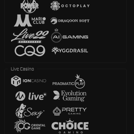
Live Casino