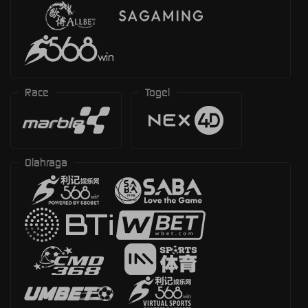
Race
Togel
Olahraga