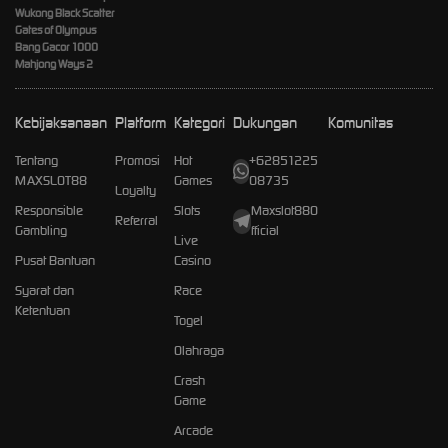
Wukong Black Scatter
Gates of Olympus
Bang Gacor 1000
Mahjong Ways 2
Kebijaksanaan
Platform
Kategori
Dukungan
Komunitas
Tentang
Promosi
Hot
+62851225
MAXSLOT88
Games
08735
Loyalty
Responsible
Slots
Maxslot88O
Referral
Gambling
fficial
Live
Pusat Bantuan
Casino
Syarat dan
Race
Ketentuan
Togel
Olahraga
Crash
Game
Arcade