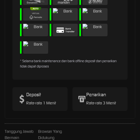
* Selama bank maintenance dan bank offline deposit dan penarikan
tidak dapat diproses
Deposit
Penarikan
Rata-rata 1 Menit
Rata-rata 3 Menit
Tanggung Jawab
Browser Yang
Bermain
Didukung