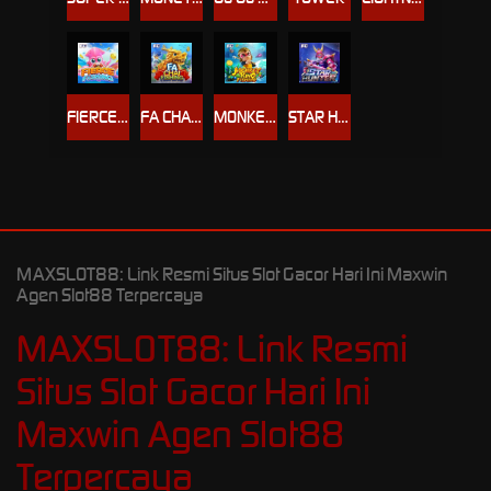
FIERCE FISHING
FA CHAI FISHING
MONKEY KING FISHING
STAR HUNTER
MAXSLOT88: Link Resmi Situs Slot Gacor Hari Ini Maxwin
Agen Slot88 Terpercaya
MAXSLOT88: Link Resmi
Situs Slot Gacor Hari Ini
Maxwin Agen Slot88
Terpercaya