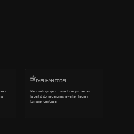
TARUHAN TOGEL
haan
Platform togel yang menarik dari perusahan
ame
terbaik di dunia yang menawarkan hadiah
kemenangan besar