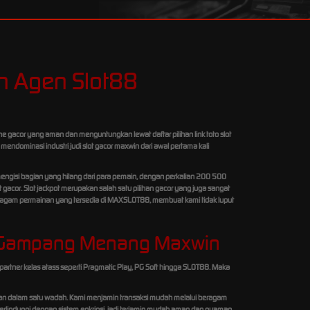
in Agen Slot88
e gacor yang aman dan menguntungkan lewat daftar pilihan link toto slot
 mendominasi industri judi slot gacor maxwin dari awal pertama kali
engisi bagian yang hilang dari para pemain, dengan perkalian 200 500
t gacor. Slot jackpot merupakan salah satu pilihan gacor yang juga sangat
beragam permainan yang tersedia di MAXSLOT88, membuat kami tidak luput
r Gampang Menang Maxwin
 partner kelas atass seperti Pragmatic Play, PG Soft hingga SLOT88. Maka
an dalam satu wadah. Kami menjamin transaksi mudah melalui beragam
terlindungi dengan sistem enkripsi, jadi terjamin mudah aman dan nyaman.