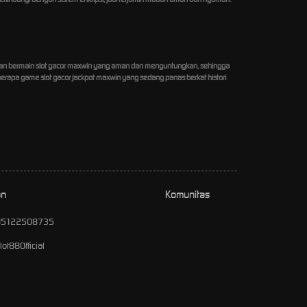
laman bermain slot gacor maxwin yang aman dan menguntungkan, sehingga
erapa game slot gacor jackpot maxwin yang sedang panas berkat histori
an
Komunitas
85122508735
ot88Official