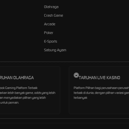
Olahraga
Crash Game
Arcade
Poker
E-Sports
Sabung Ayam
RUHAN OLAHRAGA
TARUHAN LIVE KASINO
ook Gaming Platform Terbaik
Platform Pilihan bagi perusahaan-perusa
kan lebih banyak game, odds yang lebih
terbaik di dunia, dengan pilihan variasi g
 dan menyediakan pilihan yang lebih
terbanyak
untuk pemain.