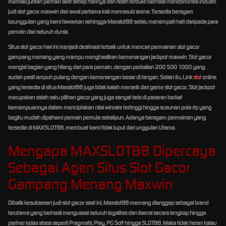
memiliki jutaan pemain aktif setiap harinya dan telah terbukti berhasil mendominasi industri
judi slot gacor maxwin dari awal pertama kali memasuki arena. Tersedia beragam
keunggulan yang kami tawarkan sehingga Maxslot88 selalu menempati hati daripada para
pemain dari seluruh dunia.
Situs slot gacor hari ini menjadi destinasi terbaik untuk mencari permainan slot gacor
gampang menang yang mampu menghasilkan kemenangan jackpot maxwin. Slot gacor
mengisi bagian yang hilang dari para pemain, dengan perkalian 200 500 1000 yang
sudah pasti ampuh pulang dengan kemenangan besar di tangan. Selain itu, Link
slot
online
yang tersedia di situs Maxslot88 juga tidak kalah menarik dari game slot gacor. Slot jackpot
merupakan salah satu pilihan gacor yang juga sangat laris di pasaran berkat
kemampuannya dalam menciptakan nilai winrate tertinggi hingga susunan pola rtp yang
begitu mudah dipahami pemain pemula sekalipun. Adanya beragam permainan yang
tersedia di MAXSLOT88, membuat kami tidak luput dari unggulan Utama.
Mengapa MAXSLOT88 Dipercaya
Sebagai Agen Situs Slot Gacor
Gampang Menang Maxwin
Dibalik kesuksesan judi slot gacor saat ini, Maxslot88 memang dianggap sebagai brand
terutama yang berhasil menguasai seluruh legalitas dan lisensi secara lengkap hingga
partner kelas atass seperti Pragmatic Play, PG Soft hingga SLOT88. Maka tidak heran kalau