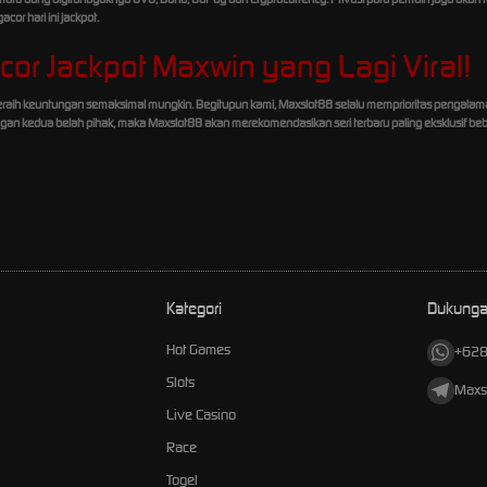
or hari ini jackpot.
acor Jackpot Maxwin yang Lagi Viral!
sa meraih keuntungan semaksimal mungkin. Begitupun kami, Maxslot88 selalu memprioritas penga
gan kedua belah pihak, maka Maxslot88 akan merekomendasikan seri terbaru paling eksklusif beb
Kategori
Dukung
Hot Games
+62
Slots
Maxsl
Live Casino
Race
Togel