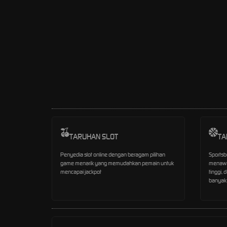
TARUHAN SLOT
TA
Penyedia slot online dengan beragam pilihan
Sportsb
game menarik yang memudahkan pemain untuk
menawar
mencapai jackpot
tinggi,
banyak 