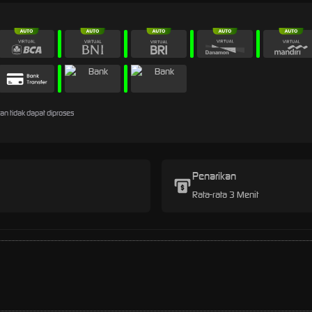
an tidak dapat diproses
Penarikan
Rata-rata 3 Menit