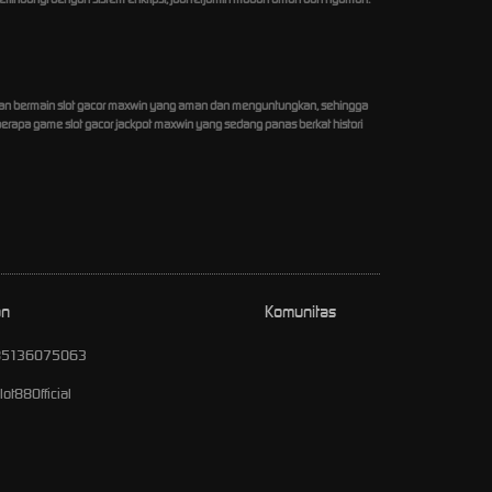
laman bermain slot gacor maxwin yang aman dan menguntungkan, sehingga
erapa game slot gacor jackpot maxwin yang sedang panas berkat histori
an
Komunitas
85136075063
ot88Official