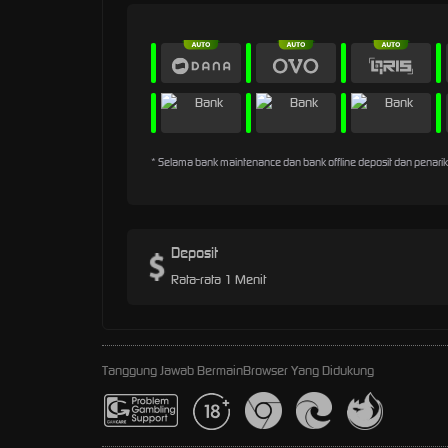
* Selama bank maintenance dan bank offline deposit dan penarik
Deposit
Rata-rata 1 Menit
Tanggung Jawab Bermain
Browser Yang Didukung