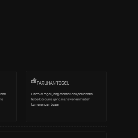
TARUHAN TOGEL
haan
Platform togel yang menarik dari perusahan
ame
terbaik di dunia yang menawarkan hadiah
kemenangan besar