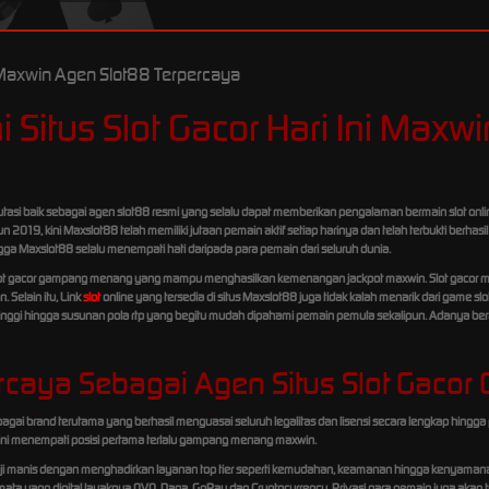
 Maxwin Agen Slot88 Terpercaya
Situs Slot Gacor Hari Ini Maxw
putasi baik sebagai agen slot88 resmi yang selalu dapat memberikan pengalaman bermain slot onlin
2019, kini Maxslot88 telah memiliki jutaan pemain aktif setiap harinya dan telah terbukti berhasil
a Maxslot88 selalu menempati hati daripada para pemain dari seluruh dunia.
inan slot gacor gampang menang yang mampu menghasilkan kemenangan jackpot maxwin. Slot gacor m
Selain itu, Link
slot
online yang tersedia di situs Maxslot88 juga tidak kalah menarik dari game slo
ertinggi hingga susunan pola rtp yang begitu mudah dipahami pemain pemula sekalipun. Adanya 
aya Sebagai Agen Situs Slot Gaco
agai brand terutama yang berhasil menguasai seluruh legalitas dan lisensi secara lengkap hingga
ri ini menempati posisi pertama terlalu gampang menang maxwin.
ji manis dengan menghadirkan layanan top tier seperti kemudahan, keamanan hingga kenyaman
a mata uang digital layaknya OVO, Dana, GoPay dan Cryptocurrency. Privasi para pemain juga akan 