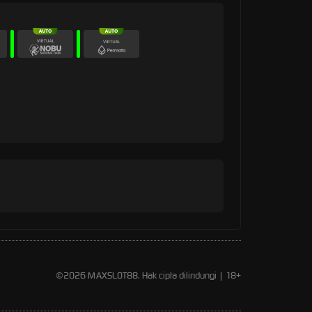
©2026 MAXSLOT88. Hak cipta dilindungi | 18+