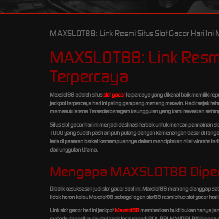
MAXSLOT88: Link Resmi Situs Slot Gacor Hari Ini
MAXSLOT88: Link Resmi 
Terpercaya
Maxslot88 adalah situs
slot gacor
terpercaya yang dikenal baik memiliki re
jackpot terpercaya hari ini paling gampang menang maxwin. Hadir sejak tahun 
memasuki arena. Tersedia beragam keunggulan yang kami tawarkan sehingg
Situs slot gacor hari ini menjadi destinasi terbaik untuk mencari perma
1000 yang sudah pasti ampuh pulang dengan kemenangan besar di tangan. 
laris di pasaran berkat kemampuannya dalam menciptakan nilai winrate t
dari unggulan Utama.
Mengapa MAXSLOT88 Diperc
Dibalik kesuksesan judi slot gacor saat ini, Maxslot88 memang dianggap seb
tidak heran kalau Maxslot88 sebagai agen slot88 resmi situs slot gacor ha
Link slot gacor hari ini jackpot
Maxslot88
memberikan bukti bukan hanya jan
metode deposit mulai dari bank local seperti BCA, BRI, MANDIRI, BNI hingg