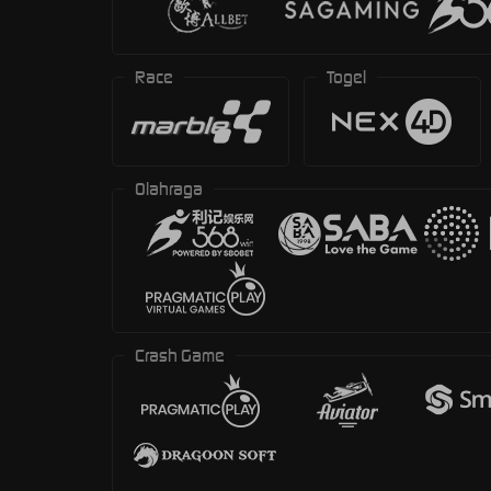
Race
Togel
Olahraga
Crash Game