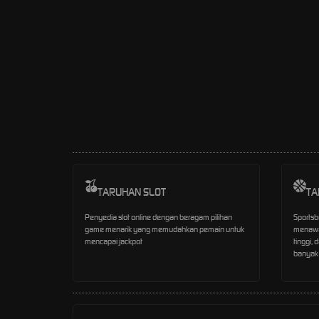
TARUHAN SLOT
TA
Penyedia slot online dengan beragam pilihan
Sportsb
game menarik yang memudahkan pemain untuk
menawar
mencapai jackpot
tinggi,
banyak 