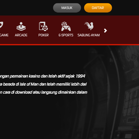
MASUK
DAFTAR
 GAME
ARCADE
POKER
E-SPORTS
SABUNG AYAM
PROMOSI
an permainan kasino dan telah aktif sejak 1994
erada di Isle of Man dan telah memiliki lebih dari
an cara di download atau langsung dimainkan dalam