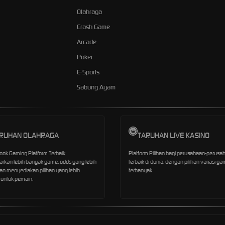
Olahraga
Crash Game
Arcade
Poker
E-Sports
Sabung Ayam
RUHAN OLAHRAGA
TARUHAN LIVE KASINO
ook Gaming Platform Terbaik
Platform Pilihan bagi perusahaan-perusa
kan lebih banyak game, odds yang lebih
terbaik di dunia, dengan pilihan variasi g
 dan menyediakan pilihan yang lebih
terbanyak
untuk pemain.