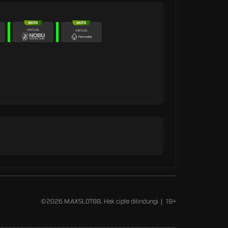
©2026 MAXSLOT88. Hak cipta dilindungi | 18+