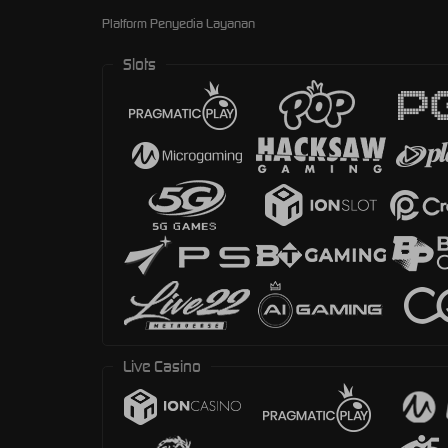
Platform Penyedia Layanan
Slots
Live Casino