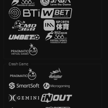
Crash Game