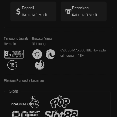
Deposit
Penarikan
Rata-rata 1 Menit
Rata-rata 3 Menit
Tanggung Jawab
Browser Yang
Bermain
Didukung
©2026 MAXSLOT88. Hak cipta
dilindungi | 18+
Platform Penyedia Layanan
Slots