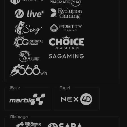
Race
Togel
Olahraga