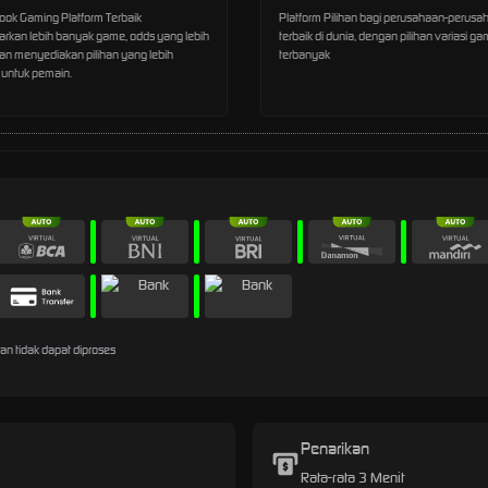
ook Gaming Platform Terbaik
Platform Pilihan bagi perusahaan-perusa
kan lebih banyak game, odds yang lebih
terbaik di dunia, dengan pilihan variasi g
 dan menyediakan pilihan yang lebih
terbanyak
untuk pemain.
an tidak dapat diproses
Penarikan
Rata-rata 3 Menit