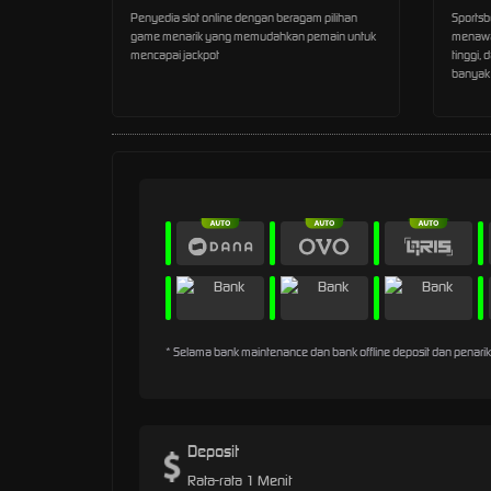
Penyedia slot online dengan beragam pilihan
Sportsb
game menarik yang memudahkan pemain untuk
menawar
mencapai jackpot
tinggi,
banyak 
* Selama bank maintenance dan bank offline deposit dan penarik
Deposit
Rata-rata 1 Menit