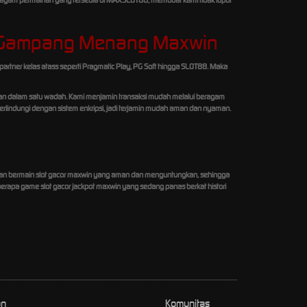
beragam permainan yang tersedia di MAXSLOT88, membuat kami tidak luput
r Gampang Menang Maxwin
 partner kelas atass seperti Pragmatic Play, PG Soft hingga SLOT88. Maka
an dalam satu wadah. Kami menjamin transaksi mudah melalui beragam
terlindungi dengan sistem enkripsi, jadi terjamin mudah aman dan nyaman.
laman bermain slot gacor maxwin yang aman dan menguntungkan, sehingga
erapa game slot gacor jackpot maxwin yang sedang panas berkat histori
an
Komunitas