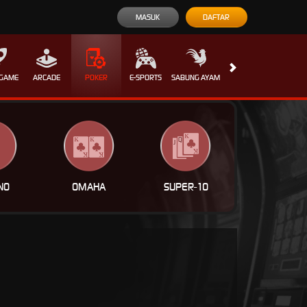
MASUK
DAFTAR
 GAME
ARCADE
POKER
E-SPORTS
SABUNG AYAM
PROMOSI
NO
OMAHA
SUPER-10