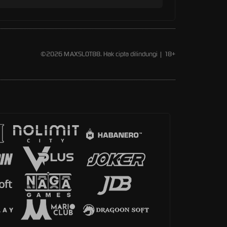
©2026 MAXSLOT88. Hak cipta dilindungi | 18+