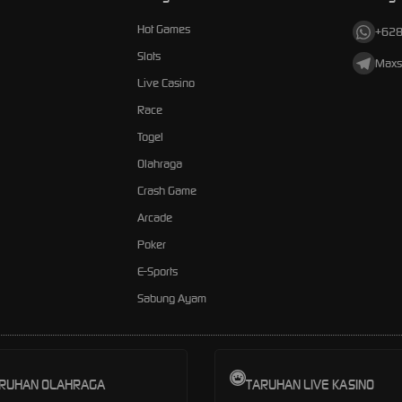
Hot Games
+62
Slots
Maxsl
Live Casino
Race
Togel
Olahraga
Crash Game
Arcade
Poker
E-Sports
Sabung Ayam
RUHAN OLAHRAGA
TARUHAN LIVE KASINO