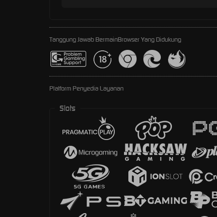
Tanggung Jawab Bermain
Browser Yang Didukung
Platform Penyedia Layanan
Slots