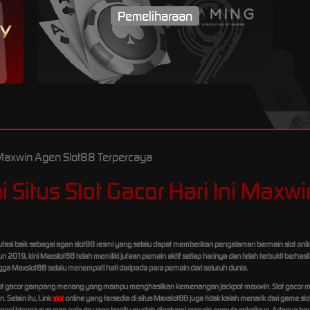
 Maxwin Agen Slot88 Terpercaya
Situs Slot Gacor Hari Ini Maxw
putasi baik sebagai agen slot88 resmi yang selalu dapat memberikan pengalaman bermain slot onlin
2019, kini Maxslot88 telah memiliki jutaan pemain aktif setiap harinya dan telah terbukti berhasil
a Maxslot88 selalu menempati hati daripada para pemain dari seluruh dunia.
inan slot gacor gampang menang yang mampu menghasilkan kemenangan jackpot maxwin. Slot gacor m
Selain itu, Link
slot
online yang tersedia di situs Maxslot88 juga tidak kalah menarik dari game slo