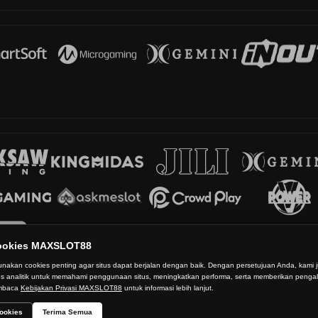
ookies MAXSLOT88
an cookies penting agar situs dapat berjalan dengan baik. Dengan persetujuan Anda, kami 
Sports
Sabung Ayam
 analitik untuk memahami penggunaan situs, meningkatkan performa, serta memberikan penga
embaca
Kebijakan Privasi MAXSLOT88
untuk informasi lebih lanjut.
Cookies
Terima Semua