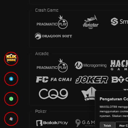
Crash Game
Arcade
Pengaturan C
MAXSLOT88 menggunak
Poker
E-
menggunakan cookies
nyaman. Silakan m
Tolak
Atur 