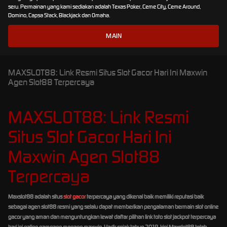
seru. Permainan yang kami sediakan adalah Texas Poker, Ceme City, Ceme Around,
Domino, Capsa Stack, Blackjack dan Omaha.
MAIN
MAXSLOT88: Link Resmi Situs Slot Gacor Hari Ini Maxwin
Agen Slot88 Terpercaya
MAXSLOT88: Link Resmi
Situs Slot Gacor Hari Ini
Maxwin Agen Slot88
Terpercaya
Maxslot88 adalah situs
slot gacor
terpercaya yang dikenal baik memiliki reputasi baik
sebagai agen slot88 resmi yang selalu dapat memberikan pengalaman bermain slot online
gacor yang aman dan menguntungkan lewat daftar pilihan link toto slot jackpot terpercaya