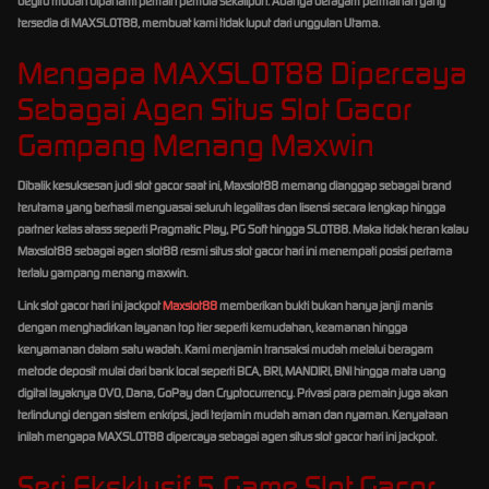
begitu mudah dipahami pemain pemula sekalipun. Adanya beragam permainan yang
tersedia di MAXSLOT88, membuat kami tidak luput dari unggulan Utama.
Mengapa MAXSLOT88 Dipercaya
Sebagai Agen Situs Slot Gacor
Gampang Menang Maxwin
Dibalik kesuksesan judi slot gacor saat ini, Maxslot88 memang dianggap sebagai brand
terutama yang berhasil menguasai seluruh legalitas dan lisensi secara lengkap hingga
partner kelas atass seperti Pragmatic Play, PG Soft hingga SLOT88. Maka tidak heran kalau
Maxslot88 sebagai agen slot88 resmi situs slot gacor hari ini menempati posisi pertama
terlalu gampang menang maxwin.
Link slot gacor hari ini jackpot
Maxslot88
memberikan bukti bukan hanya janji manis
dengan menghadirkan layanan top tier seperti kemudahan, keamanan hingga
kenyamanan dalam satu wadah. Kami menjamin transaksi mudah melalui beragam
metode deposit mulai dari bank local seperti BCA, BRI, MANDIRI, BNI hingga mata uang
digital layaknya OVO, Dana, GoPay dan Cryptocurrency. Privasi para pemain juga akan
terlindungi dengan sistem enkripsi, jadi terjamin mudah aman dan nyaman. Kenyataan
inilah mengapa MAXSLOT88 dipercaya sebagai agen situs slot gacor hari ini jackpot.
Seri Eksklusif 5 Game Slot Gacor