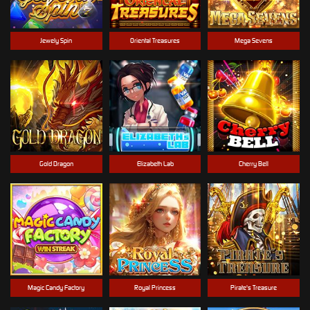
Jewely Spin
Oriental Treasures
Mega Sevens
Gold Dragon
Elizabeth Lab
Cherry Bell
Magic Candy Factory
Royal Princess
Pirate's Treasure