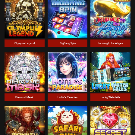
Olympus Legend
BigBang Spin
Journey to the Abyss
Diamond Mask
Hottie’s Paradise
Lucky Waterfalls