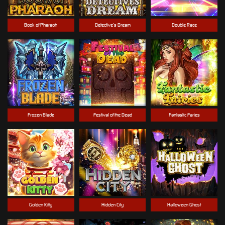
Book of Pharaoh
Detective’s Dream
Double Race
Frozen Blade
Festival of the Dead
Fantastic Faries
Golden Kitty
Hidden City
Halloween Ghost