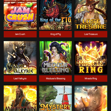
Jam Crush
King of Pig
Lost Treasure
Last Valkyrie
Medusa’s Blessing
Miracle Ring