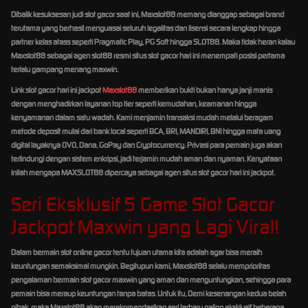
Dibalik kesuksesan judi slot gacor saat ini, Maxslot88 memang dianggap sebagai brand
terutama yang berhasil menguasai seluruh legalitas dan lisensi secara lengkap hingga
partner kelas atass seperti Pragmatic Play, PG Soft hingga SLOT88. Maka tidak heran kalau
Maxslot88 sebagai agen slot88 resmi situs slot gacor hari ini menempati posisi pertama
terlalu gampang menang maxwin.
Link slot gacor hari ini jackpot
Maxslot88
memberikan bukti bukan hanya janji manis
dengan menghadirkan layanan top tier seperti kemudahan, keamanan hingga
kenyamanan dalam satu wadah. Kami menjamin transaksi mudah melalui beragam
metode deposit mulai dari bank local seperti BCA, BRI, MANDIRI, BNI hingga mata uang
digital layaknya OVO, Dana, GoPay dan Cryptocurrency. Privasi para pemain juga akan
terlindungi dengan sistem enkripsi, jadi terjamin mudah aman dan nyaman. Kenyataan
inilah mengapa MAXSLOT88 dipercaya sebagai agen situs slot gacor hari ini jackpot.
Seri Eksklusif 5 Game Slot Gacor
Jackpot Maxwin yang Lagi Viral!
Dalam bermain slot online gacor tentu tujuan utama kita adalah agar bisa meraih
keuntungan semaksimal mungkin. Begitupun kami, Maxslot88 selalu memprioritas
pengalaman bermain slot gacor maxwin yang aman dan menguntungkan, sehingga para
pemain bisa meraup keuntungan tanpa batas. Untuk itu, Demi kesenangan kedua belah
pihak, maka Maxslot88 akan merekomendasikan seri terbaru paling eksklusif beberapa