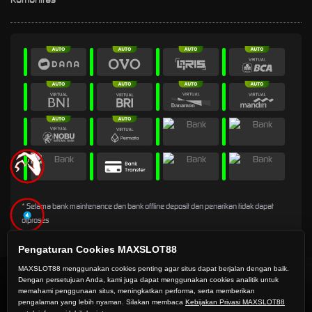
* Selama bank maintenance dan bank offline deposit dan penarikan tidak dapat
diproses
Pengaturan Cookies MAXSLOT88
MAXSLOT88 menggunakan cookies penting agar situs dapat berjalan dengan baik.
Dengan persetujuan Anda, kami juga dapat menggunakan cookies analitik untuk
©2026 MAXSLOT88 menawarkan berbagai macam provider pilihan terbaik dan didukung
memahami penggunaan situs, meningkatkan performa, serta memberikan
oleh Layanan Pelanggan profesional 24/7 yang siap melayani Anda.
pengalaman yang lebih nyaman. Silakan membaca
Kebijakan Privasi MAXSLOT88