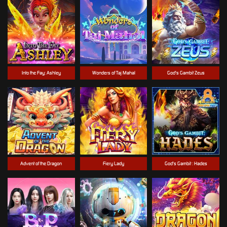
Into the Fay: Ashley
Wonders of Taj Mahal
God's Gambit Zeus
Advent of the Dragon
Fiery Lady
God's Gambit : Hades