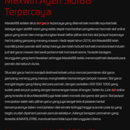
Maxwin Agen Slot88
Terpercaya
Maxslot88 adalah situs
slot gacor
terpercaya yang dikenal baik memiliki reputasi baik
sebagai agen slot88 resmi yang selalu dapat memberikan pengalaman bermain slot online
gacor yang aman dan menguntungkan lewat daftar pilihan link toto slot jackpot terpercaya
hari ini paling gampang menang maxwin. Hadir sejak tahun 2019, kini Maxslot88 telah
memiliki jutaan pemain aktif setiap harinya dan telah terbukti berhasil mendominasi industri
judi slot gacor maxwin dari awal pertama kali memasuki arena. Tersedia beragam
keunggulan yang kami tawarkan sehingga Maxslot88 selalu menempati hati daripada para
pemain dari seluruh dunia.
Situs slot gacor hari ini menjadi destinasi terbaik untuk mencari permainan slot gacor
gampang menang yang mampu menghasilkan kemenangan jackpot maxwin. Slot gacor
mengisi bagian yang hilang dari para pemain, dengan perkalian 200 500 1000 yang
sudah pasti ampuh pulang dengan kemenangan besar di tangan. Selain itu, Link
slot
online
yang tersedia di situs Maxslot88 juga tidak kalah menarik dari game slot gacor. Slot jackpot
merupakan salah satu pilihan gacor yang juga sangat laris di pasaran berkat
kemampuannya dalam menciptakan nilai winrate tertinggi hingga susunan pola rtp yang
begitu mudah dipahami pemain pemula sekalipun. Adanya beragam permainan yang
tersedia di MAXSLOT88, membuat kami tidak luput dari unggulan Utama.