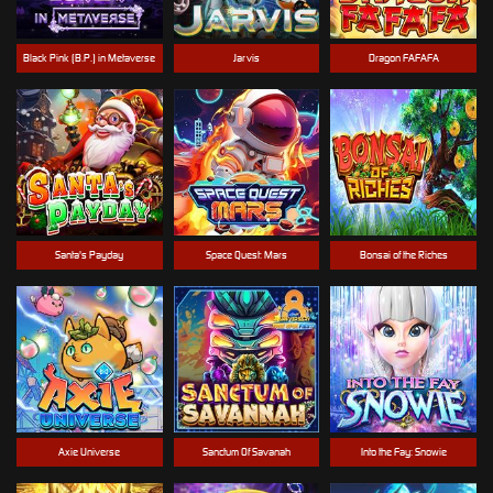
Black Pink (B.P.) in Metaverse
Jarvis
Dragon FAFAFA
Santa's Payday
Space Quest: Mars
Bonsai of the Riches
Axie Universe
Sanctum Of Savanah
Into the Fay: Snowie