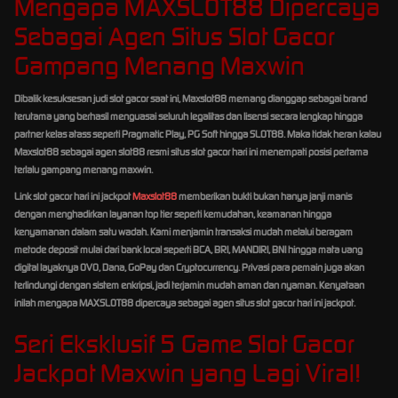
Mengapa MAXSLOT88 Dipercaya
Sebagai Agen Situs Slot Gacor
Gampang Menang Maxwin
Dibalik kesuksesan judi slot gacor saat ini, Maxslot88 memang dianggap sebagai brand
terutama yang berhasil menguasai seluruh legalitas dan lisensi secara lengkap hingga
partner kelas atass seperti Pragmatic Play, PG Soft hingga SLOT88. Maka tidak heran kalau
Maxslot88 sebagai agen slot88 resmi situs slot gacor hari ini menempati posisi pertama
terlalu gampang menang maxwin.
Link slot gacor hari ini jackpot
Maxslot88
memberikan bukti bukan hanya janji manis
dengan menghadirkan layanan top tier seperti kemudahan, keamanan hingga
kenyamanan dalam satu wadah. Kami menjamin transaksi mudah melalui beragam
metode deposit mulai dari bank local seperti BCA, BRI, MANDIRI, BNI hingga mata uang
digital layaknya OVO, Dana, GoPay dan Cryptocurrency. Privasi para pemain juga akan
terlindungi dengan sistem enkripsi, jadi terjamin mudah aman dan nyaman. Kenyataan
inilah mengapa MAXSLOT88 dipercaya sebagai agen situs slot gacor hari ini jackpot.
Seri Eksklusif 5 Game Slot Gacor
Jackpot Maxwin yang Lagi Viral!