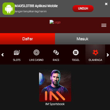
×
MAXSLOT88 Aplikasi Mobile
UNDUH
Jangan tampilkan lagi hari ini
Daftar
Masuk
MES
SLOTS
LIVE CASINO
RACE
TOGEL
OLAHRAGA
C
IM Sportsbook