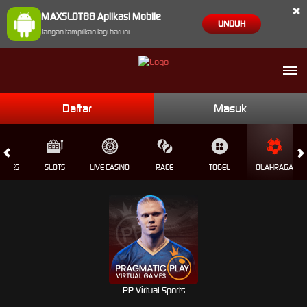
×
MAXSLOT88 Aplikasi Mobile
UNDUH
Jangan tampilkan lagi hari ini
Daftar
Masuk
GAMES
SLOTS
LIVE CASINO
RACE
TOGEL
OLAHRAGA
PP Virtual Sports