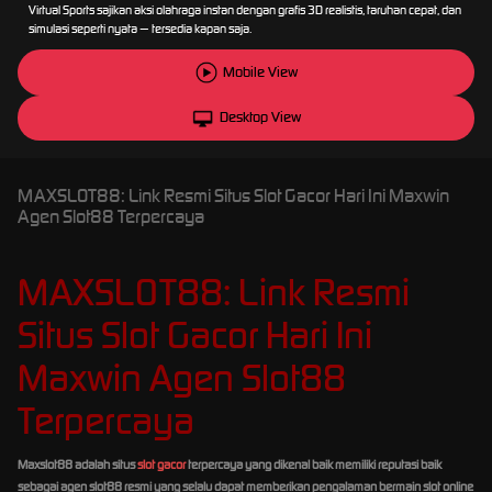
Virtual Sports sajikan aksi olahraga instan dengan grafis 3D realistis, taruhan cepat, dan
simulasi seperti nyata — tersedia kapan saja.
Mobile View
Desktop View
MAXSLOT88: Link Resmi Situs Slot Gacor Hari Ini Maxwin
Agen Slot88 Terpercaya
MAXSLOT88: Link Resmi
Situs Slot Gacor Hari Ini
Maxwin Agen Slot88
Terpercaya
Maxslot88 adalah situs
slot gacor
terpercaya yang dikenal baik memiliki reputasi baik
sebagai agen slot88 resmi yang selalu dapat memberikan pengalaman bermain slot online