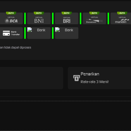
an tidak dapat diproses
Penarikan
Rata-rata 3 Menit