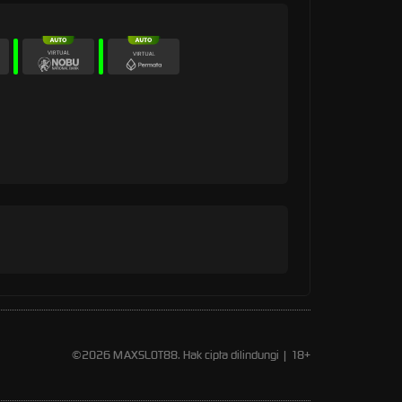
©2026 MAXSLOT88. Hak cipta dilindungi | 18+