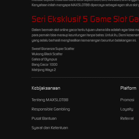
Kenyataan inilah mengapa MAXSLOT88 dipercaya sebagai agen situs slot gac
Seri Eksklusif 5 Game Slot G
Dalam bermain slot online gacor tentu tujuan utama kita adalah agar bi
para pemain bisa meraup keuntungan tanpa batas. Untuk itu, Demi kesenan
yang selalu berhasil menghasilkan kemenangan beruntun belakangan ini.
Sweet Bonanza Super Scatter
Wukong Black Scatter
Gates of Olympus
Bang Gacor 1000
Mahjong Ways 2
Kebijaksanaan
Platform
Tentang MAXSLOT88
Promosi
Responsible Gambling
Loyalty
Pusat Bantuan
Referral
Syarat dan Ketentuan