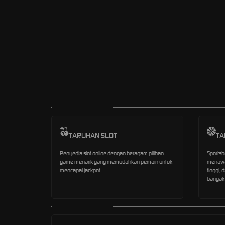
TARUHAN SLOT
TA
Penyedia slot online dengan beragam pilihan
Sportsb
game menarik yang memudahkan pemain untuk
menawar
mencapai jackpot
tinggi,
banyak 